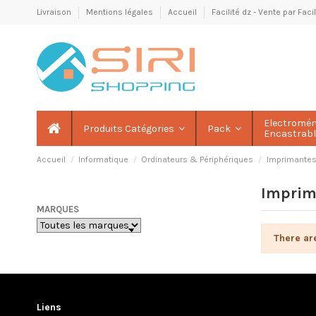
Livraison
Mentions légales
Accueil
Facilité dz - Vente par Fac
Electromé
Produits Catégories
Pack
Encastrab
Accueil
Informatique
Ordinateurs & Périphériques
Imprimante
Imprima
MARQUES
There ar
Liens