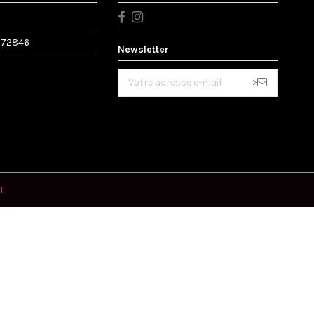
572846
Newsletter
>
t