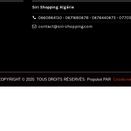
Siri Shopping Algérie
0660864130 - 0671680678 - 0676440675 - 0770
contact@siri-shopping.com
Coodiv.ne
COPYRIGHT © 2020. T
OUS DROITS RÉSERVÉS.
Propulsé PAR