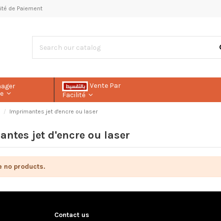
ilité de Paiement
Vente Par
nager
le
Facilité
s
Imprimantes jet d'encre ou laser
ntes jet d'encre ou laser
e no products.
Contact us