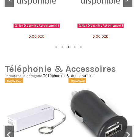
Non Disponible Actuellement !
Non Disponible Actuellement !
0,00 DZD
0,00 DZD
Téléphonie & Accessoires
Parcourez la catégorie
Téléphonie & Accessoires
-500,00 DZD
-150,00 DZD
-2