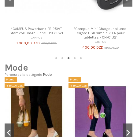
*CAMPUS Powerbank PB-25WT
*Campus Mini Chargeur allume-
-
Start 2500mAh Blanc - PB-25WT
cigare USB simple 2,1 A pour
tablettes - CH-C1U21
CAMPUS
CAMPUS
1 000,00 DZD
1 500,00 DZD
400,00 DZD
550,00 DZD
Mode
Parcourez la catégorie
Mode
Promo !
Promo !
Pr
-1 550,00 DZD
-1 550,00 DZD
-1