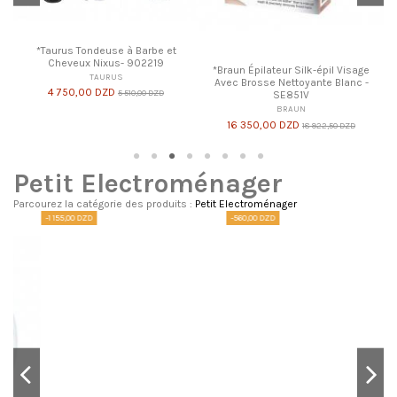
*Taurus Tondeuse à Barbe et
Cheveux Nixus- 902219
*Braun Épilateur Silk-épil Visage
TAURUS
Avec Brosse Nettoyante Blanc -
4 750,00 DZD
5 510,00 DZD
SE851V
BRAUN
16 350,00 DZD
18 922,50 DZD
Petit Electroménager
Parcourez la catégorie des produits :
Petit Electroménager
-1 155,00 DZD
-560,00 DZD
-1