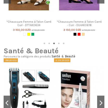
*Chaussure Femme à Talon Carré
*Chaussure Femme à Talon Carré
Cuir - DTTAK0634
- Cuir - DLHAK0618
3 150,00 DZD
3 150,00 DZD
4 700,00 DZD
4 700,00 DZD
Blanc
Jaune
Vert Militaire
Noir
Rouge
Beige
Santé & Beauté
Parcourez la catégorie des produits
Santé & Beauté
-760,00 DZD
-2 572,50 DZD
-1