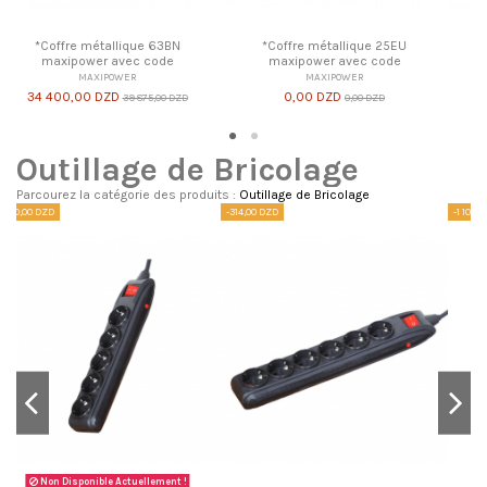
Coffre métallique CF40
*Coffre métallique 63BN
maxipower avec code
maxipower avec code
MAXIPOWER
MAXIPOWER
79 100,00 DZD
34 400,00 DZD
91 712,50 DZD
39 875,00 DZD
Outillage de Bricolage
Parcourez la catégorie des produits :
Outillage de Bricolage
-1 100,00 DZD
-650,00 DZD
-2