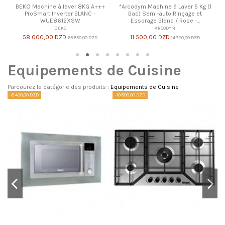
1
Equipements de Cuisine
Parcourez la catégorie des produits :
Equipements de Cuisine
-4 000,00 DZD
-9 635,00 DZD
-1
Géant Hotte De Cuisine BLANCHE
*Rosières Hotte 60cm Décorative
CH - GK-HCB10G-N
Murale 860 m³/h - INOX -
RGM9185/1IN
GEANT
ROSIERES
25 000,00 DZD
29 000,00 DZD
60 400,00 DZD
70 035,00 DZD