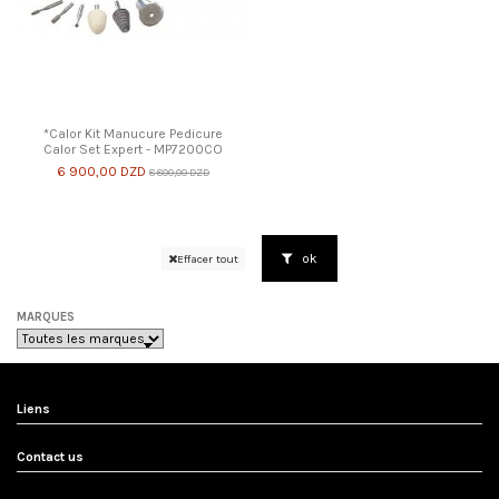
*Calor Kit Manucure Pedicure
Calor Set Expert - MP7200CO
6 900,00 DZD
8 800,00 DZD
ok
Effacer tout
MARQUES
Liens
Contact us