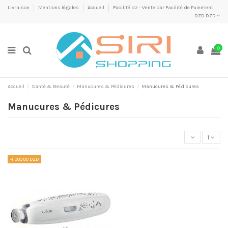
Livraison
Mentions légales
Accueil
Facilité dz - Vente par Facilité de Paiement
DZD DZD
0
Accueil
Santé & Beauté
Manucures & Pédicures
Manucures & Pédicures
Manucures & Pédicures
1
-1 900,00 DZD