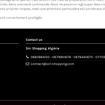
ticles dans une seule commande. Nous ne pouvons regrouper deux co
 vos propres risques, mais une attention particulière est portée aux ob
sont correctement protégés.
Contact us
Siri Shopping Algérie
0660864130 - 0671680678 - 0676440675 - 0770
contact@siri-shopping.com