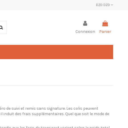
DZD DZD
Connexion
Panier
o de suivi et remis sans signature. Les colis peuvent
il induit des frais supplémentaires. Quel que soit le mode de
 tandis que les frais de transport varient selon le poids total