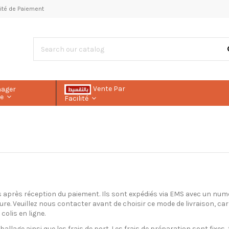
ilité de Paiement
Vente Par
nager
le
Facilité
 après réception du paiement. Ils sont expédiés via EMS avec un numér
e. Veuillez nous contacter avant de choisir ce mode de livraison, car 
colis en ligne.
ballage ainsi que les frais de port. Les frais de préparation sont fixes,