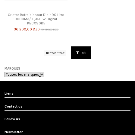
Cristor Refroidisseur D’air 90 Litre
10000M3/H ,350 W Digital -
KECX90R5
36 200,00 DZD
40 480,00 DZD
ok
Effacer tout
MARQUES
Liens
Contact us
Follow us
Newsletter