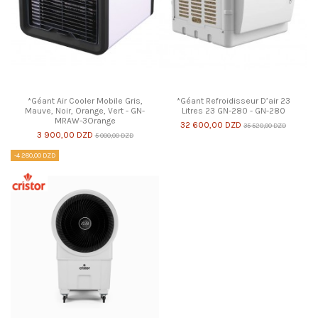
*Géant Air Cooler Mobile Gris,
*Géant Refroidisseur D’air 23
Mauve, Noir, Orange, Vert - GN-
Litres 23 GN-280 - GN-280
MRAW-3Orange
32 600,00 DZD
35 520,00 DZD
3 900,00 DZD
5 000,00 DZD
-4 280,00 DZD