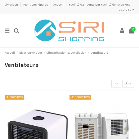
Livraison
Mentions légales
Accueil
Facilité dz - Vente par Facilité de Paiement
DZD DZD
0
Accueil
Électroménager
Climatisation & ventilation
Ventilateurs
Ventilateurs
3
-1 100,00 DZD
-2 920,00 DZD