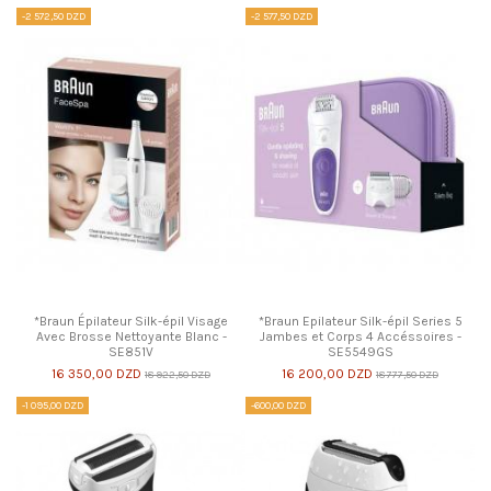
-2 572,50 DZD
-2 577,50 DZD
*Braun Épilateur Silk-épil Visage
*Braun Epilateur Silk-épil Series 5
Avec Brosse Nettoyante Blanc -
Jambes et Corps 4 Accéssoires -
SE851V
SE5549GS
16 350,00 DZD
16 200,00 DZD
18 922,50 DZD
18 777,50 DZD
-1 095,00 DZD
-600,00 DZD