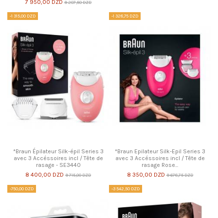
7 950,00 DZD
9 207,50 DZD
-1 315,00 DZD
-1 328,75 DZD
*Braun Épilateur Silk-épil Series 3
*Braun Epilateur Silk-Epil Series 3
avec 3 Accéssoires incl / Tête de
avec 3 Accéssoires incl / Tête de
rasage - SE3440
rasage Rose...
8 400,00 DZD
8 350,00 DZD
9 715,00 DZD
9 678,75 DZD
-750,00 DZD
-3 542,50 DZD