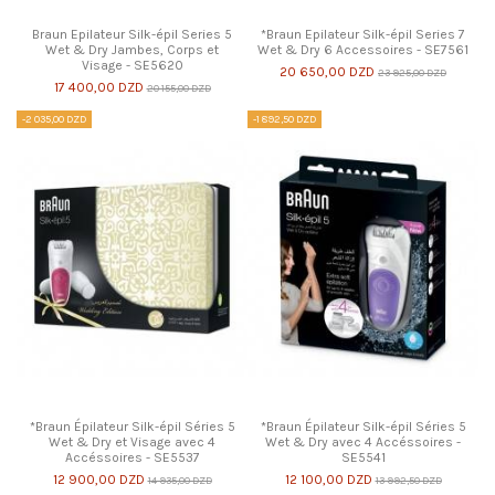
Braun Epilateur Silk-épil Series 5
*Braun Epilateur Silk-épil Series 7
Wet & Dry Jambes, Corps et
Wet & Dry 6 Accessoires - SE7561
Visage - SE5620
20 650,00 DZD
23 925,00 DZD
17 400,00 DZD
20 155,00 DZD
-2 035,00 DZD
-1 892,50 DZD
*Braun Épilateur Silk-épil Séries 5
*Braun Épilateur Silk-épil Séries 5
Wet & Dry et Visage avec 4
Wet & Dry avec 4 Accéssoires -
Accéssoires - SE5537
SE5541
12 900,00 DZD
12 100,00 DZD
14 935,00 DZD
13 992,50 DZD