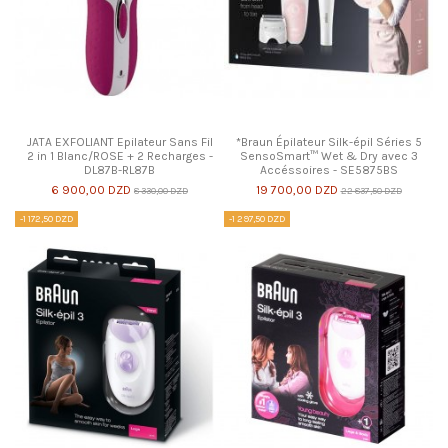
JATA EXFOLIANT Epilateur Sans Fil
*Braun Épilateur Silk-épil Séries 5
2 in 1 Blanc/ROSE + 2 Recharges -
SensoSmart™ Wet & Dry avec 3
DL87B-RL87B
Accéssoires - SE5875BS
6 900,00 DZD
19 700,00 DZD
8 330,00 DZD
22 837,50 DZD
-1 172,50 DZD
-1 297,50 DZD