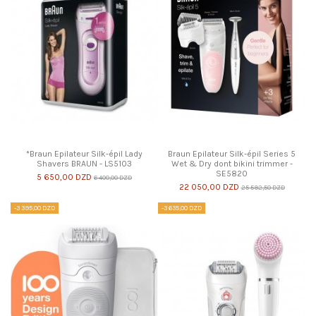
*Braun Epilateur Silk-épil Lady
Braun Epilateur Silk-épil Series 5
Shavers BRAUN - LS5103
Wet & Dry dont bikini trimmer -
SE5820
5 650,00 DZD
6 400,00 DZD
22 050,00 DZD
25 592,50 DZD
-3 395,00 DZD
-3 635,00 DZD