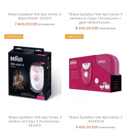
Braun Epilateur Silk-épil Series 3
*Braun Epilateur Silk-épil Series 3
Blanc/Violet- SE3170
Jambes et Corps 1 Accéssoire +
gant rafraichissant...
7 600,00 DZD
8 772,50 DZD
8 200,00 DZD
9 497,50 DZD
-1 257,50 DZD
-1 461,25 DZD
*Braun Epilateur Silk-épil Series 3
*Braun Épilateur Silk-épil Series 3
Jambes et Corps 2 Accéssoires -
- SE3415GS
SE3270
9 450,00 DZD
10 911,25 DZD