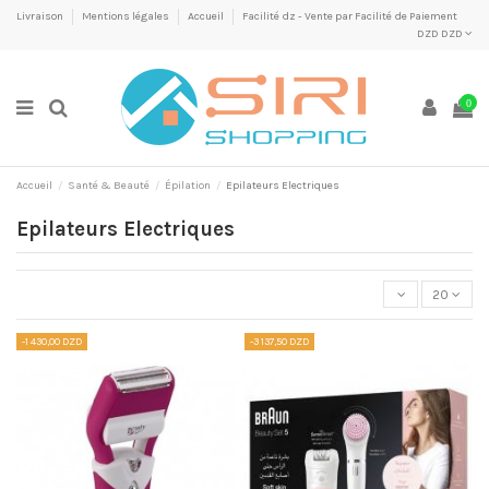
Livraison
Mentions légales
Accueil
Facilité dz - Vente par Facilité de Paiement
DZD DZD
0
Accueil
Santé & Beauté
Épilation
Epilateurs Electriques
Epilateurs Electriques
20
-1 430,00 DZD
-3 137,50 DZD