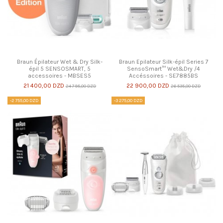
Braun Épilateur Wet & Dry Silk-
Braun Epilateur Silk-épil Series 7
épil 5 SENSOSMART, 5
SensoSmart™ Wet&Dry /4
accessoires - MBSES5
Accéssoires - SE7885BS
21 400,00 DZD
22 900,00 DZD
24 795,00 DZD
26 535,00 DZD
-2 755,00 DZD
-3 275,00 DZD