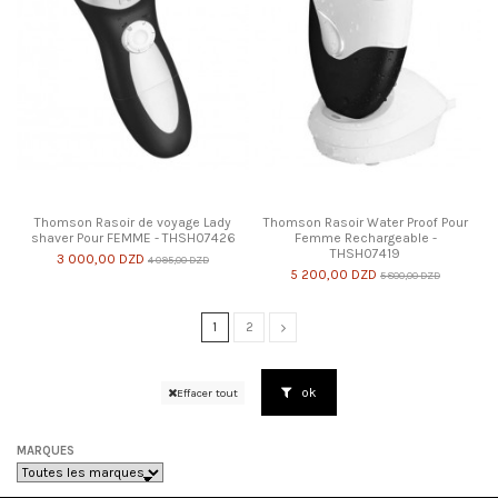
Thomson Rasoir de voyage Lady
Thomson Rasoir Water Proof Pour
shaver Pour FEMME - THSH07426
Femme Rechargeable -
THSH07419
3 000,00 DZD
4 095,00 DZD
5 200,00 DZD
5 800,00 DZD
1
2
ok
Effacer tout
MARQUES