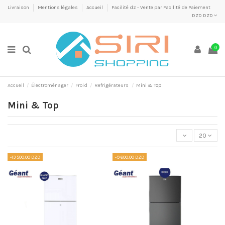
Livraison
Mentions légales
Accueil
Facilité dz - Vente par Facilité de Paiement
DZD DZD
0
Accueil
Électroménager
Froid
Refrigérateurs
Mini & Top
Mini & Top
20
-13 500,00 DZD
-9 600,00 DZD