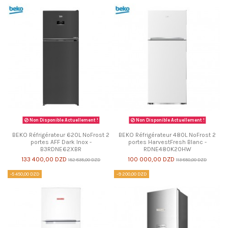
Non Disponible Actuellement !
Non Disponible Actuellement !
BEKO Réfrigérateur 620L NoFrost 2
BEKO Réfrigérateur 480L NoFrost 2
portes AFF Dark Inox -
portes HarvestFresh Blanc -
B3RDNE62XBR
RDNE480K20HW
133 400,00 DZD
100 000,00 DZD
152 835,00 DZD
113 850,00 DZD
-5 450,00 DZD
-9 200,00 DZD