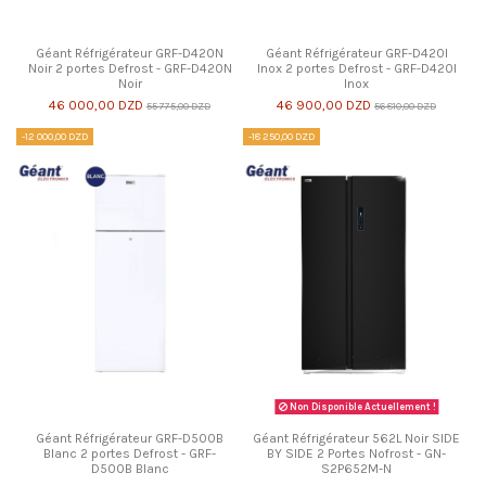
Géant Réfrigérateur GRF-D420N
Géant Réfrigérateur GRF-D420I
Noir 2 portes Defrost - GRF-D420N
Inox 2 portes Defrost - GRF-D420I
Noir
Inox
46 000,00 DZD
46 900,00 DZD
55 775,00 DZD
56 810,00 DZD
-12 000,00 DZD
-18 250,00 DZD
Non Disponible Actuellement !
Géant Réfrigérateur GRF-D500B
Géant Réfrigérateur 562L Noir SIDE
Blanc 2 portes Defrost - GRF-
BY SIDE 2 Portes Nofrost - GN-
D500B Blanc
S2P652M-N