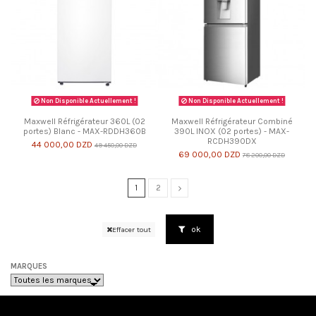
Non Disponible Actuellement !
Non Disponible Actuellement !
Maxwell Réfrigérateur 360L (02
Maxwell Réfrigérateur Combiné
portes) Blanc - MAX-RDDH360B
390L INOX (02 portes) - MAX-
RCDH390DX
44 000,00 DZD
49 450,00 DZD
69 000,00 DZD
78 200,00 DZD
1
2
ok
Effacer tout
MARQUES