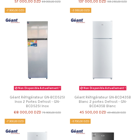
57 000,00 DZD
137 000,00 DZD
69 000,00 DZD
155 250,00 DZD
-7 900,00 DZD
-3 950,00 DZD
Non Disponible Actuellement !
Non Disponible Actuellement !
Géant Réfrigérateur GN-BCD525I
Géant Réfrigérateur GN-BCD435B
Inox 2 Portes Defrost - GN-
Blanc 2 portes Defrost - GN-
BCD525I Inox
BCD435B Blanc
68 000,00 DZD
45 500,00 DZD
75 900,00 DZD
49 450,00 DZD
-7 300,00 DZD
-5 700,00 DZD