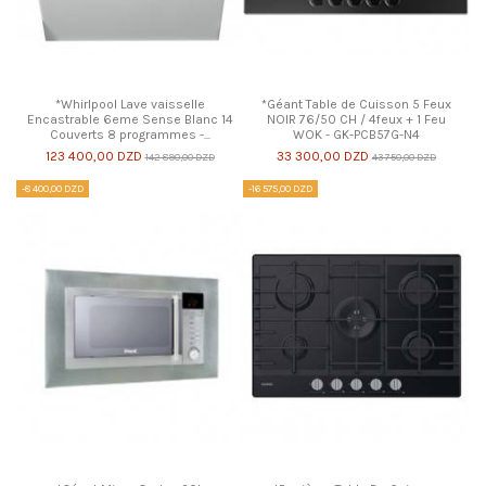
*Whirlpool Lave vaisselle
*Géant Table de Cuisson 5 Feux
Encastrable 6eme Sense Blanc 14
NOIR 76/50 CH / 4feux + 1 Feu
Couverts 8 programmes -...
WOK - GK-PCB57G-N4
123 400,00 DZD
33 300,00 DZD
142 890,00 DZD
43 750,00 DZD
-8 400,00 DZD
-16 575,00 DZD