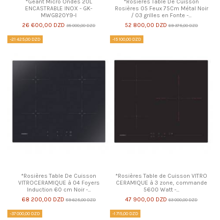
*Géant Micro Ondes 20L
*Rosières Table De Cuisson
ENCASTRABLE INOX - GK-
Rosières 05 Feux 75Cm Métal Noir
MWGB20Y9-I
/ 03 grilles en Fonte -...
26 600,00 DZD
52 800,00 DZD
35 000,00 DZD
69 375,00 DZD
-21 425,00 DZD
-15 100,00 DZD
*Rosières Table De Cuisson
*Rosières Table de Cuisson VITRO
VITROCERAMIQUE à 04 Foyers
CERAMIQUE à 3 zone, commande
Induction 60 cm Noir -...
5600 Watt -...
68 200,00 DZD
47 900,00 DZD
89 625,00 DZD
63 000,00 DZD
-37 000,00 DZD
-1 715,00 DZD