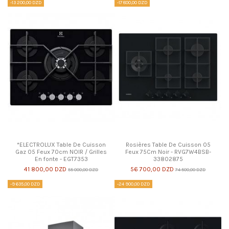
-13 200,00 DZD
-17 800,00 DZD
*ELECTROLUX Table De Cuisson
Rosières Table De Cuisson 05
Gaz 05 Feux 70cm NOIR / Grilles
Feux 75Cm Noir - RVG7W4BSB-
En fonte - EGT7353
33802875
41 800,00 DZD
56 700,00 DZD
55 000,00 DZD
74 500,00 DZD
-9 635,00 DZD
-24 900,00 DZD