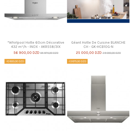
*Whirlpool Hotte 60cm Décorative
Géant Hotte De Cuisine BLANCHE
432 m³/h - INOX - AKR558/3IX
CH - GK-HCB10G-N
56 900,00 DZD
25 000,00 DZD
65 975,00 DZD
29 000,00 DZD
-10 800,00 DZD
-13 875,00 DZD