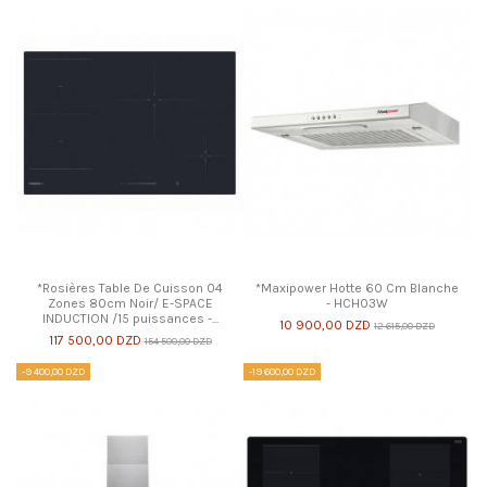
*Rosières Table De Cuisson 04
*Maxipower Hotte 60 Cm Blanche
Zones 80cm Noir/ E-SPACE
- HCH03W
INDUCTION /15 puissances -...
10 900,00 DZD
12 615,00 DZD
117 500,00 DZD
154 500,00 DZD
-9 400,00 DZD
-19 600,00 DZD