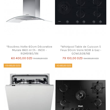
*Rosières Hotte 60cm Décorative
*Whirlpool Table de Cuisson 5
Murale 860 m³/h - INOX -
Feux 90cm Verre NOIR à Gaz -
RGM9185/1IN
GOWL928/NB
60 400,00 DZD
79 100,00 DZD
70 035,00 DZD
104 000,00 DZD
-19 490,00 DZD
-10 450,00 DZD