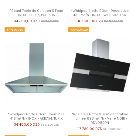
*Géant Table de Cuisson 5 Feux
*Whirlpool Hotte 90cm Décorative
INOX CH - GK-PCB15-I5
432 m³/h - INOX - WHBS93FLKX
34 200,00 DZD
86 900,00 DZD
45 000,00 DZD
100 775,00 DZD
-5 475,00 DZD
-18 840,00 DZD
*Whirlpool Hotte 60cm Cheminée
*Rosières Hotte 90cm décorative
416 m³/h - INOX - AKR754/1UKIX
inclinée 683 m³ /h - Verre NOIR -
RDV980PN
34 400,00 DZD
39 875,00 DZD
117 750,00 DZD
136 590,00 DZD