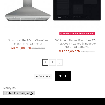
Non Disponible Actuellement !
*Ariston Hotte 90cm Cheminee
*Whirlpool Plaque Electrique 77cm
Inox - HHPC 9.5F AM X
FlexiCook 4 Zones à induction
NOIR - WFS3977NE
58 750,00 DZD
68 150,00 DZD
122 500,00 DZD
142 100,00 DZD
1
2
ok
Effacer tout
MARQUES