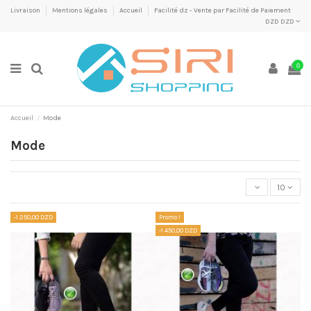
Livraison
Mentions légales
Accueil
Facilité dz - Vente par Facilité de Paiement
DZD DZD
0
Accueil
Mode
Mode
10
-1 250,00 DZD
Promo !
-1 450,00 DZD