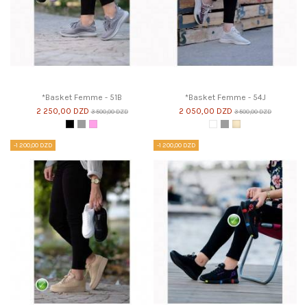
*Basket Femme - 51B
*Basket Femme - 54J
2 250,00 DZD
2 050,00 DZD
3 500,00 DZD
3 500,00 DZD
Noir
Gris
Violet Clair
Blanc
Gris
Beige Clair
-1 200,00 DZD
-1 200,00 DZD