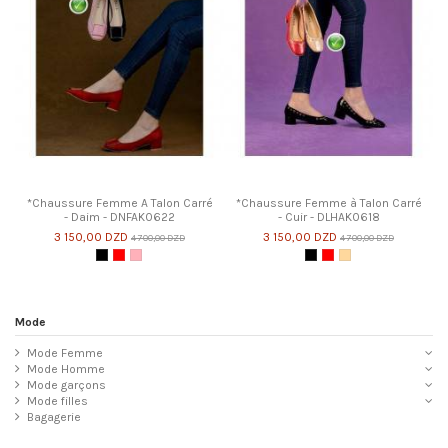
*Chaussure Femme A Talon Carré
*Chaussure Femme à Talon Carré
- Daim - DNFAK0622
- Cuir - DLHAK0618
3 150,00 DZD
3 150,00 DZD
4 700,00 DZD
4 700,00 DZD
Noir
Rouge
Rose
Noir
Rouge
Beige
Mode
Mode Femme
Mode Homme
Mode garçons
Mode filles
Bagagerie