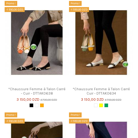
Promo !
Promo !
-1 550,00 DZD
-1 550,00 DZD
*Chaussure Femme à Talon Carré
*Chaussure Femme à Talon Carré
- Cuir - DTTAK0638
Cuir - DTTAK0634
3 150,00 DZD
3 150,00 DZD
4 700,00 DZD
4 700,00 DZD
Noir
Blanc
Orange
Blanc
Jaune
Vert Militaire
Promo !
Promo !
-1 550,00 DZD
-1 550,00 DZD