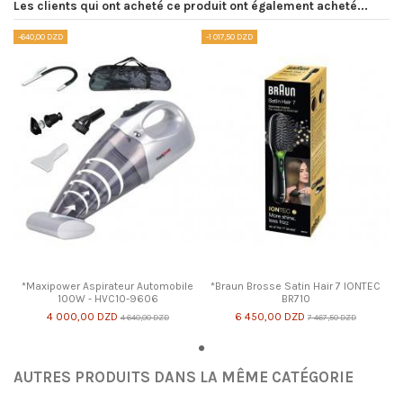
Les clients qui ont acheté ce produit ont également acheté...
-640,00 DZD
-1 017,50 DZD
*Maxipower Aspirateur Automobile
*Braun Brosse Satin Hair 7 IONTEC
100W - HVC10-9606
BR710
4 000,00 DZD
6 450,00 DZD
4 640,00 DZD
7 467,50 DZD
AUTRES PRODUITS DANS LA MÊME CATÉGORIE