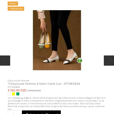
Promo !
-1 550,00 DZD
Chaussures femme
*Chaussure Femme à Talon Carré Cuir - DTTAK0634
DTTAK0634
3 150,00 DZD
4 700,00 DZD
Blanc
Jaune
Vert Militaire
Siri Shopping Algérie met à votre disposition des Chaussures a talon élégant et féminin
qui allongent votre silhouette et mettent magnifiquement en valeur vos jambes. Ils se
portent en toutes circonstances et s’accordent à tous vos styles. Alors laissez votre
féminité s’exprimer, et venez dénicher la paire de Chaussure femme qui saura sublimer
vos...