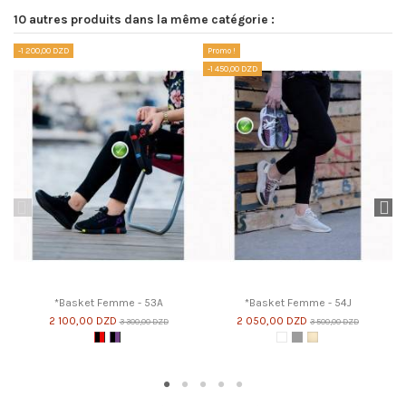
10 autres produits dans la même catégorie :
-1 200,00 DZD
Promo !
Pr
-1 450,00 DZD
-1
*Basket Femme - 53A
*Basket Femme - 54J
2 100,00 DZD
2 050,00 DZD
3 300,00 DZD
3 500,00 DZD
Noir et Rouge
Noir et Violet
Blanc
Gris
Beige Clair