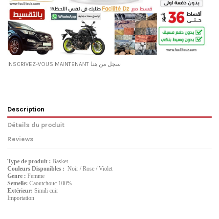
INSCRIVEZ-VOUS MAINTENANT سجل من هنا
Description
Détails du produit
Reviews
Type de produit :
Basket
Couleurs Disponibles :
Noir / Rose / Violet
Genre :
Femme
Semelle:
Caoutchouc 100%
Extérieur:
Simili cuir
Importation
Référence
No reviews
51C-36Rose