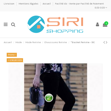
Livraison
Mentions légales
Accueil
Facilité dz - Vente par Facilité de Paiement
DZD DZD
0
Accueil
Mode
Mode Femme
Chaussures femme
*Basket Femme - 51C
Promo !
-1 250,00 DZD