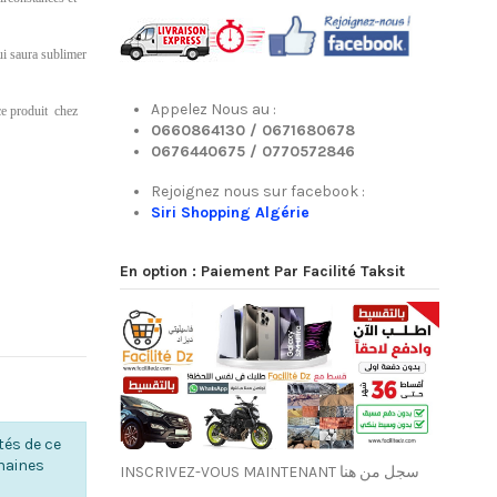
ui saura sublimer
Appelez Nous au :
ce produit chez
0660864130 /
0671680678
0676440675 /
0770572846
Rejoignez nous sur facebook :
Siri Shopping Algérie
En option : Paiement Par Facilité Taksit
tés de ce
chaines
INSCRIVEZ-VOUS MAINTENANT سجل من هنا