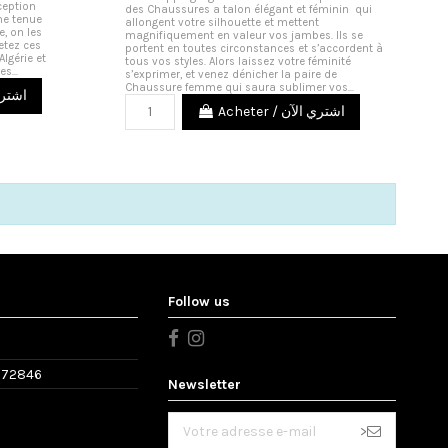
ception
des Chaussures a talon élégant et féminin qui
ne tenue
allongent votre silhouette et mettent
, on les
magnifiquement en valeur vos jambes. Ils se
etez ces
portent en toutes circonstances et s’accordent à
Algérie et
tous vos styles. Alors laissez votre féminité
s...
s’exprimer, et venez dénicher la paire de
Chaussure femme qui saura sublimer vos...
اشتري الآ
Acheter / اشتري الآن
Follow us
572846
Newsletter
>