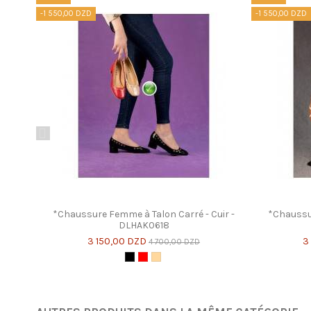
-1 550,00 DZD
-1 550,00 DZD
*Chaussure Femme à Talon Carré - Cuir -
*Chaussur
DLHAK0618
3 150,00 DZD
3
4 700,00 DZD
Noir
Rouge
Beige