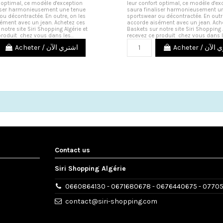
t optimal, ce modèle d'exception
leur confort optimal, ce modèle d'ex
liser harmonieusement une tenue
saura finaliser harmonieusement u
ou décontractée. En outre, on les
sportswear ou décontractée. En outre
ément avec un jean. Achetez ces
accorde aisément avec un jean. Ach
notre site Siri Shopping Algérie et
Baskets sur notre site Siri Shopping 
produit chez vous dans les...
recevez ce produit chez vous dans le
Acheter / ن
Acheter / اشتري الآن
Contact us
Siri Shopping Algérie
0660864130 - 0671680678 - 0676440675 - 0770
contact@siri-shopping.com