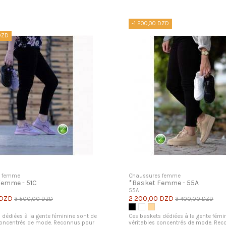
-1 200,00 DZD
DZD
s femme
Chaussures femme
Femme - 51C
*Basket Femme - 55A
55A
 DZD
2 200,00 DZD
3 500,00 DZD
3 400,00 DZD
let
Noir
Blanc
Beige
 dédiées à la gente féminine sont de
Ces baskets dédiées à la gente fémi
concentrés de mode. Reconnus pour
véritables concentrés de mode. Re