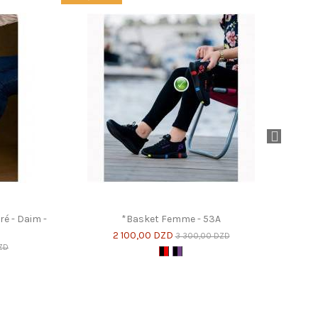
é - Daim -
*Basket Femme - 53A
2 100,00 DZD
3 300,00 DZD
ZD
Noir et Rouge
Noir et Violet