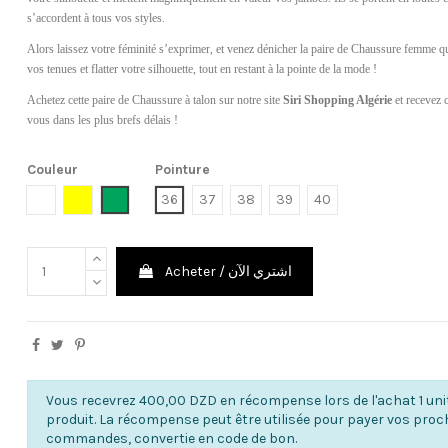
s’accordent à tous vos styles.
Alors laissez votre féminité s’exprimer, et venez dénicher la paire de Chaussure femme q
vos tenues et flatter votre silhouette, tout en restant à la pointe de la mode !
Achetez cette paire de Chaussure à talon sur notre site
Siri Shopping Algérie
et recevez 
vous dans les plus brefs délais !
Couleur
Pointure
Blanc
Jaune
Vert Militaire
36
37
38
39
40
Acheter / اشتري الآن
Vous recevrez 400,00 DZD en récompense lors de l'achat 1 uni
produit. La récompense peut être utilisée pour payer vos pro
commandes, convertie en code de bon.