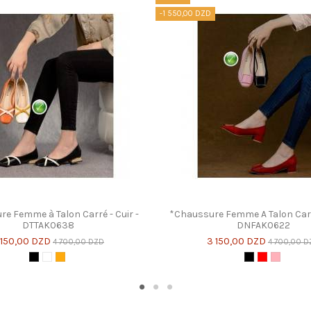
-1 550,00 DZD
e Femme à Talon Carré - Cuir -
*Chaussure Femme A Talon Carr
DTTAK0638
DNFAK0622
 150,00 DZD
3 150,00 DZD
4 700,00 DZD
4 700,00 D
Noir
Blanc
Orange
Noir
Rouge
Rose