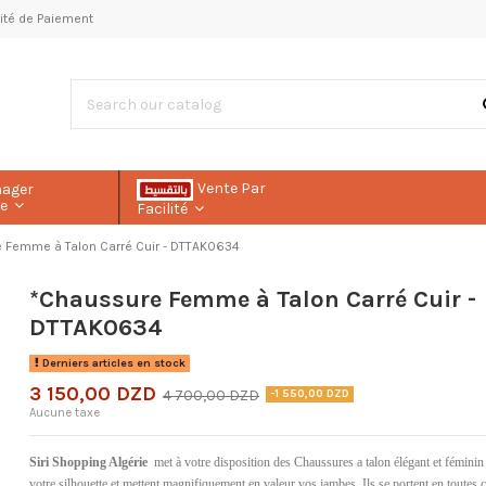
ilité de Paiement
Vente Par
nager
le
Facilité
 Femme à Talon Carré Cuir - DTTAK0634
*Chaussure Femme à Talon Carré Cuir -
DTTAK0634
Derniers articles en stock
3 150,00 DZD
4 700,00 DZD
-1 550,00 DZD
Aucune taxe
Siri Shopping Algérie
met à votre disposition des Chaussures a talon élégant et féminin
votre silhouette et mettent magnifiquement en valeur vos jambes. Ils se portent en toutes c