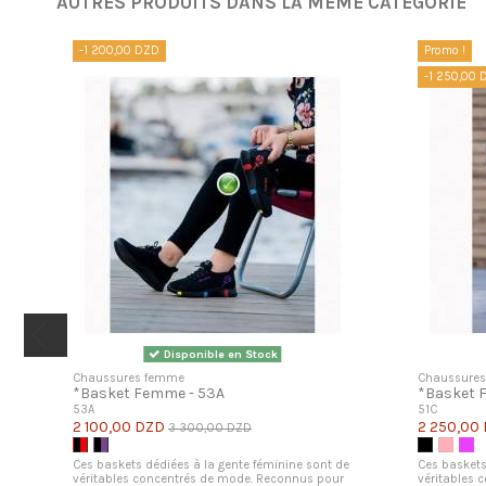
AUTRES PRODUITS DANS LA MÊME CATÉGORIE
-1 200,00 DZD
Promo !
-1 250,00 
Disponible en Stock
Chaussures femme
Chaussure
*Basket Femme - 53A
*Basket 
53A
51C
2 100,00 DZD
2 250,00
3 300,00 DZD
Noir et Rouge
Noir et Violet
Noir
Rose
Vio
Ces baskets dédiées à la gente féminine sont de
Ces baskets
véritables concentrés de mode. Reconnus pour
véritables 