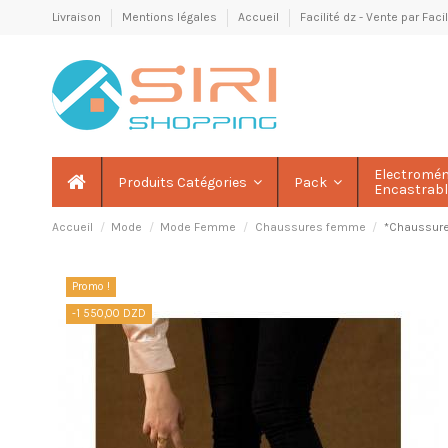
Livraison
Mentions légales
Accueil
Facilité dz - Vente par Fac
Electromé
Produits Catégories
Pack
Encastrab
Accueil
Mode
Mode Femme
Chaussures femme
*Chaussure
Promo !
-1 550,00 DZD