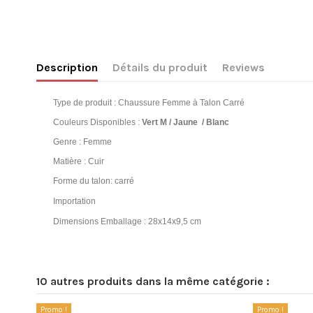
Description
Détails du produit
Reviews
Type de produit : Chaussure Femme à Talon Carré
Couleurs Disponibles :
Vert M / Jaune
/ Blanc
Genre : Femme
Matière : Cuir
Forme du talon: carré
Importation
Dimensions Emballage : 28x14x9,5 cm
Référence
No reviews
DTTAK0634-36Vert M
10 autres produits dans la même catégorie :
Promo !
Promo !