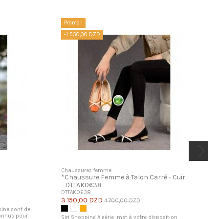
Promo !
-1 550,00 DZD
Chaussures femme
*Chaussure Femme à Talon Carré - Cuir
- DTTAK0638
DTTAK0638
3 150,00 DZD
4 700,00 DZD
nine sont de
Noir
Blanc
Orange
connus pour
Siri Shopping Algérie met à votre disposition