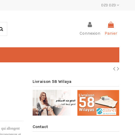
DZD DZD
Connexion
Panier
Livraison 58 Wilaya
Contact
 qui allongent
irconstances et