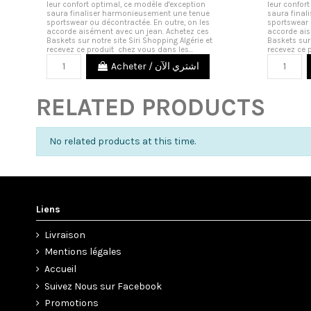
leur confort optimal, ce modèle d'exception
leur confor
saura finaliser harmonieusement une tenue
saura fina
sportswear ou décontractée. En outre, on les
sportswear 
accorde aisément avec un jean. Achetez ces
accorde ais
Baskets sur notre site Siri Shopping Algérie et
Baskets sur 
recevez ce produit chez vous dans les...
recevez ce 
Acheter / اشتري الآن
RELATED PRODUCTS
No related products at this time.
Liens
Livraison
Mentions légales
Accueil
Suivez Nous sur Facebook
Promotions