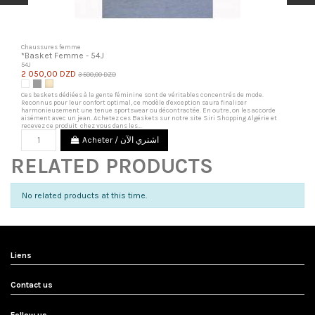
Chaussures femme
*Basket Femme - 54J
54J
2 050,00 DZD
3 500,00 DZD
Blanc
Gris
Beige Clair
Ces baskets dédiées à la gente féminine sont de véritables concentrés de mode.
Reconnus pour leur confort optimal, ce modèle d'exception saura finaliser
harmonieusement une tenue sportswear ou décontractée. En outre, on les accorde
aisément avec un jean. Achetez ces Baskets sur notre site Siri Shopping Algérie et
recevez ce produit chez vous dans les...
Acheter / اشتري الآن
RELATED PRODUCTS
No related products at this time.
Liens
Contact us
Follow us