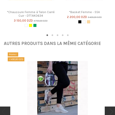
*Chaussure Femme à Talon Carré
*Basket Femme - 55A
Cuir - DTTAK0634
2 200,00 DZD
3 400,00 DZD
3 150,00 DZD
4 700,00 DZD
Noir
Blanc
Beige
Blanc
Jaune
Vert Militaire
AUTRES PRODUITS DANS LA MÊME CATÉGORIE
Promo !
-1 450,00 DZD