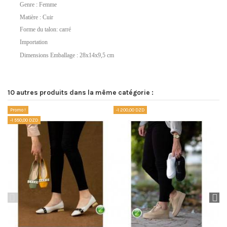
Genre : Femme
Matière : Cuir
Forme du talon: carré
Importation
Dimensions Emballage : 28x14x9,5 cm
Référence
No reviews
DLHAK0618-37Beige
10 autres produits dans la même catégorie :
Promo !
-1 200,00 DZD
Pr
-1 550,00 DZD
-1