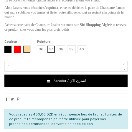
Ils se portent en toutes circonstances et s’accordent à tous vos styles.
Alors laissez votre féminité s’exprimer, et venez dénicher la paire de Chaussure femme
qui saura sublimer vos tenues et flatter votre silhouette, tout en restant à la pointe de la
mode !
Achetez cette paire de Chaussure à talon sur notre site
Siri Shopping Algérie
et recevez
ce produit chez vous dans les plus brefs délais !
Couleur
Pointure
Noir
Rouge
Beige
36
37
38
39
40
Acheter / اشتري الآن
Vous recevrez 400,00 DZD en récompense lors de l'achat 1 unités de
ce produit. La récompense peut être utilisée pour payer vos
prochaines commandes, convertie en code de bon.