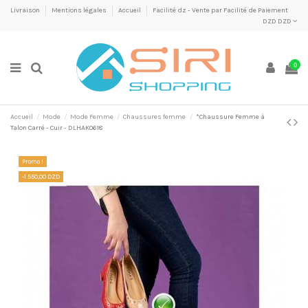
Livraison
Mentions légales
Accueil
Facilité dz - Vente par Facilité de Paiement
DZD DZD
0
Accueil
Mode
Mode Femme
Chaussures femme
*Chaussure Femme à
Talon Carré - Cuir - DLHAK0618
Promo !
-1 550,00 DZD