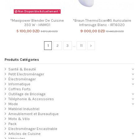
Non Disponible Actuellement !
*Maxipower Blender De Cuisine
*Braun ThermoScan®5 Auriculaire
350 W - HNM01
Infrarouge Blanc - IRT6020
5 100,00 DZD
9 000,00 DZD
5 872,50 DZD
10 440,00 DZD
1
2
3
…
11
Produits Catégories
Santé & Beauté
Petit Electroménager
Électroménager
Informatique
Coffres Forts
Outillage de Bricolage
Téléphonie & Accessoires
Mode
Matériel Industriel
Ameublement et Bureautique
Moto & Vélo
Pack
Electroménager Encastrable
Articles de Cuisine
Véhicules