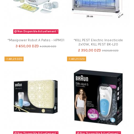
Non Disponible Actuellement !
*Maxipower Robot A Pates - HPM01
*KILL PEST Electric Insecticide
2x10W, KILL PEST BK-L20
3 650,00 DZD
4 205,00 DZD
2 350,00 DZD
3 520,00 DZD
-1 461,25 DZD
-1 461,25 DZD
Non Disponible Actuellement !
Non Disponible Actuellement !