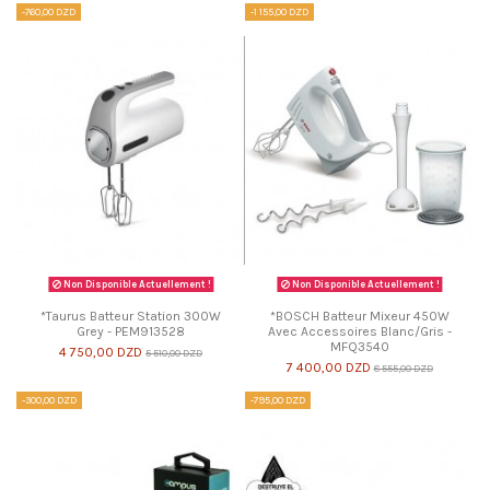
-760,00 DZD
-1 155,00 DZD
Non Disponible Actuellement !
Non Disponible Actuellement !
*Taurus Batteur Station 300W
*BOSCH Batteur Mixeur 450W
Grey - PEM913528
Avec Accessoires Blanc/Gris -
MFQ3540
4 750,00 DZD
5 510,00 DZD
7 400,00 DZD
8 555,00 DZD
-300,00 DZD
-795,00 DZD