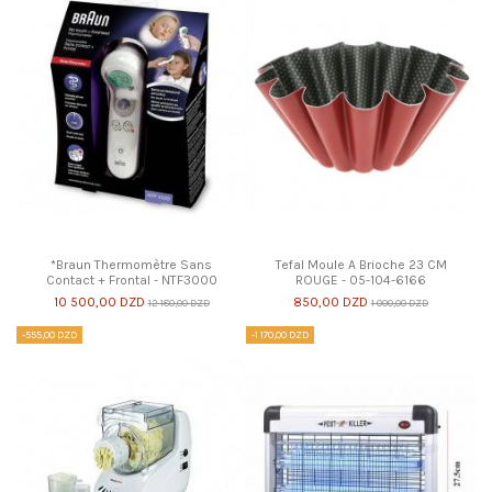
*Braun Thermomètre Sans
Tefal Moule A Brioche 23 CM
Contact + Frontal - NTF3000
ROUGE - 05-104-6166
10 500,00 DZD
850,00 DZD
12 180,00 DZD
1 000,00 DZD
-555,00 DZD
-1 170,00 DZD