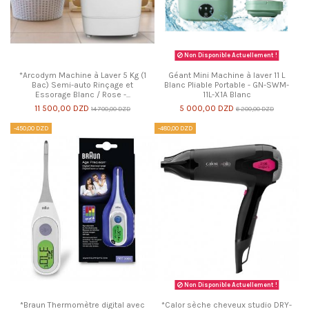
Non Disponible Actuellement !
*Arcodym Machine à Laver 5 Kg (1
Géant Mini Machine à laver 11 L
Bac) Semi-auto Rinçage et
Blanc Pliable Portable - GN-SWM-
Essorage Blanc / Rose -...
11L-X1A Blanc
11 500,00 DZD
5 000,00 DZD
14 700,00 DZD
6 200,00 DZD
-450,00 DZD
-480,00 DZD
Non Disponible Actuellement !
*Braun Thermomètre digital avec
*Calor sèche cheveux studio DRY-