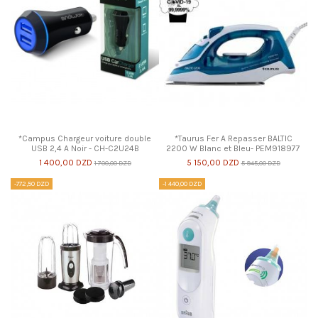
*Campus Chargeur voiture double
*Taurus Fer A Repasser BALTIC
USB 2,4 A Noir - CH-C2U24B
2200 W Blanc et Bleu- PEM918977
1 400,00 DZD
5 150,00 DZD
1 700,00 DZD
5 945,00 DZD
-772,50 DZD
-1 440,00 DZD