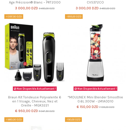
Age Précision® Blanc – PRT2000
CV5372CO
3 000,00 DZD
3 000,00 DZD
3 450,00 DZD
3 480,00 DZD
-1 097,50 DZD
-955,00 DZD
Non Disponible Actuellement !
Non Disponible Actuellement !
Braun Kit Tondeuse Polyvalente 6
*MOULINEX Mini Blender Smoothie
en 1 Visage, Cheveux, Nez et
0.6L 300W - LM1A0D10
Oreille - MGK3221
6 150,00 DZD
7 105,00 DZD
6 950,00 DZD
8 047,50 DZD
-1 680,00 DZD
-150,00 DZD