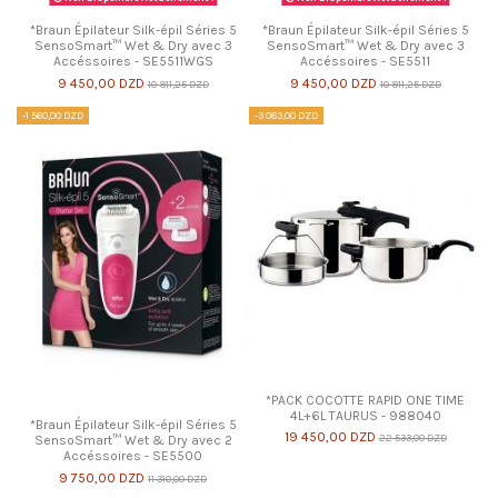
*Braun Épilateur Silk-épil Séries 5
*Braun Épilateur Silk-épil Séries 5
SensoSmart™ Wet & Dry avec 3
SensoSmart™ Wet & Dry avec 3
Accéssoires - SE5511WGS
Accéssoires - SE5511
9 450,00 DZD
9 450,00 DZD
10 911,25 DZD
10 911,25 DZD
-1 560,00 DZD
-3 083,00 DZD
*PACK COCOTTE RAPID ONE TIME
4L+6L TAURUS - 988040
*Braun Épilateur Silk-épil Séries 5
19 450,00 DZD
22 533,00 DZD
SensoSmart™ Wet & Dry avec 2
Accéssoires - SE5500
9 750,00 DZD
11 310,00 DZD