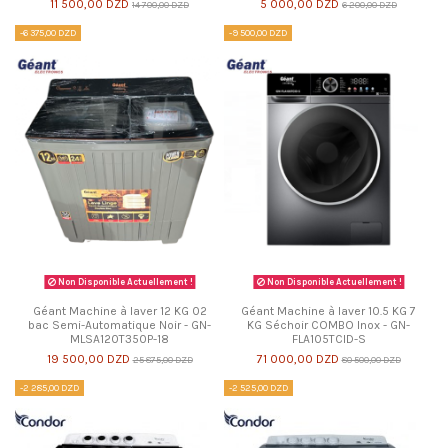
11 500,00 DZD
5 000,00 DZD
14 700,00 DZD
6 200,00 DZD
-6 375,00 DZD
-9 500,00 DZD
Non Disponible Actuellement !
Non Disponible Actuellement !
Géant Machine à laver 12 KG 02
Géant Machine à laver 10.5 KG 7
bac Semi-Automatique Noir - GN-
KG Séchoir COMBO Inox - GN-
MLSA120T350P-18
FLA105TCID-S
19 500,00 DZD
71 000,00 DZD
25 875,00 DZD
80 500,00 DZD
-2 285,00 DZD
-2 525,00 DZD