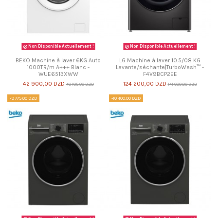
Non Disponible Actuellement !
Non Disponible Actuellement !
BEKO Machine à laver 6KG Auto
LG Machine à laver 10.5/08 KG
1000TR/m A+++ Blanc -
Lavante/séchante|TurboWash™ -
WUE6513XWW
F4V9BCP2EE
42 900,00 DZD
124 200,00 DZD
48 185,00 DZD
141 680,00 DZD
-9 775,00 DZD
-10 400,00 DZD