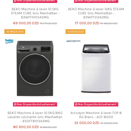
Non Disponible Actuellement !
Non Disponible Actuellement !
BEKO Machine à laver 10.5KG
BEKO Machine à laver 12KG STEAM
STEAM CURE Gris Manhattan -
CURE Gris Manhattan -
B3WFT410542MG
B3WFT51242MG
69 000,00 DZD
77 000,00 DZD
78 775,00 DZD
87 400,00 DZD
-10 985,00 DZD
-5 200,00 DZD
Non Disponible Actuellement !
Non Disponible Actuellement !
BEKO Machine à laver 10.5KG/6KG
Arcodym Machine à laver TOP 8
Lavante séchante Gris Manhattan
KG Blanc - AUT-8000
- B5DFT810542MG
32 000,00 DZD
37 200,00 DZD
80 900,00 DZD
91 885,00 DZD