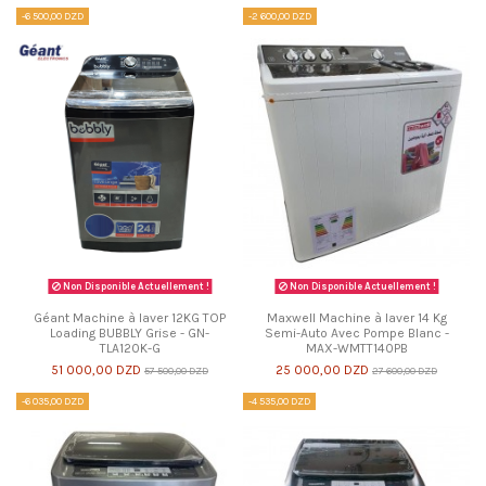
-6 500,00 DZD
-2 600,00 DZD
Non Disponible Actuellement !
Non Disponible Actuellement !
Géant Machine à laver 12KG TOP
Maxwell Machine à laver 14 Kg
Loading BUBBLY Grise - GN-
Semi-Auto Avec Pompe Blanc -
TLA120K-G
MAX-WMTT140PB
51 000,00 DZD
25 000,00 DZD
57 500,00 DZD
27 600,00 DZD
-6 035,00 DZD
-4 535,00 DZD