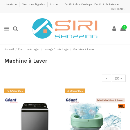
Livraison
Mentions légales
Accueil
Facilité dz - Vente par Facilité de Paiement
DZD DZD
0
Accueil
Électroménager
Lavage Et séchage
Machine à Laver
Machine à Laver
20
-10 400,00 DZD
-2 850,00 DZD