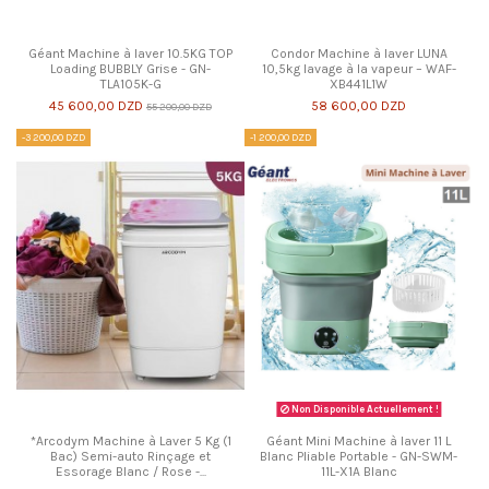
Géant Machine à laver 10.5KG TOP
Condor Machine à laver LUNA
Loading BUBBLY Grise - GN-
10,5kg lavage à la vapeur – WAF-
TLA105K-G
XB441L1W
45 600,00 DZD
58 600,00 DZD
55 200,00 DZD
-3 200,00 DZD
-1 200,00 DZD
Non Disponible Actuellement !
*Arcodym Machine à Laver 5 Kg (1
Géant Mini Machine à laver 11 L
Bac) Semi-auto Rinçage et
Blanc Pliable Portable - GN-SWM-
Essorage Blanc / Rose -...
11L-X1A Blanc