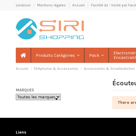
Livraison
Mentions légales
Accueil
Facilité dz - Vente par Fac
Electromé
Produits Catégories
Pack
Encastrab
Accueil
Téléphonie & Accessoires
Accessoires & Smartwatches
Écoute
MARQUES
There ar
Liens