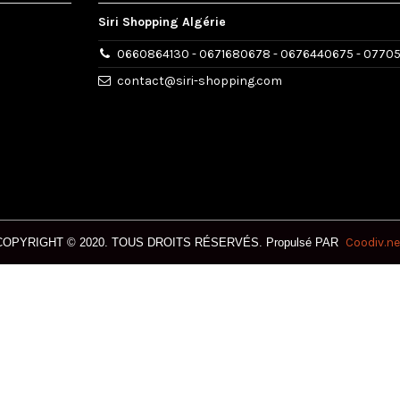
Siri Shopping Algérie
0660864130 - 0671680678 - 0676440675 - 0770
contact@siri-shopping.com
Coodiv.ne
COPYRIGHT © 2020. T
OUS DROITS RÉSERVÉS.
Propulsé PAR