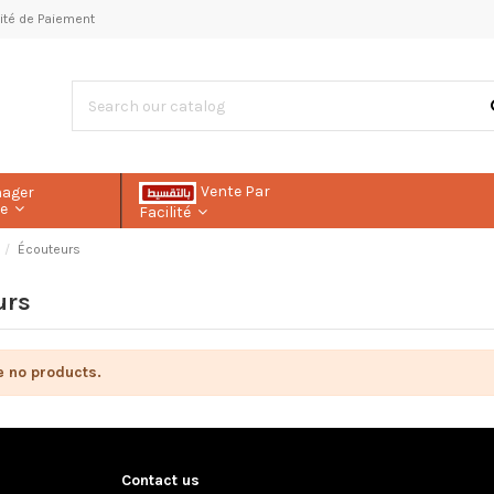
ilité de Paiement
Vente Par
nager
le
Facilité
Écouteurs
urs
e no products.
Contact us