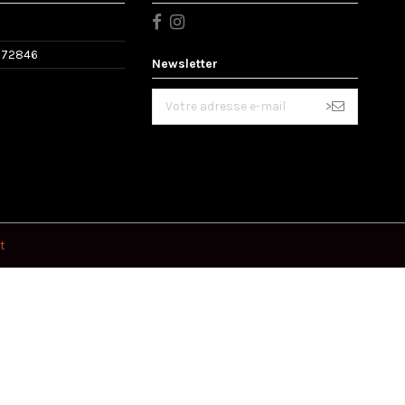
572846
Newsletter
>
t