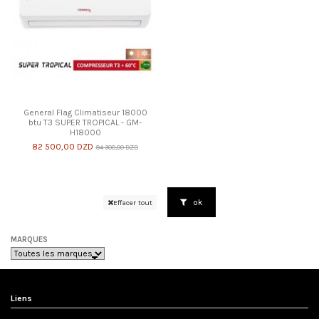
General Flag Climatiseur 18000
btu T3 SUPER TROPICAL - GM-
H18000
82 500,00 DZD
94 300,00 DZD
ok
Effacer tout
MARQUES
Liens