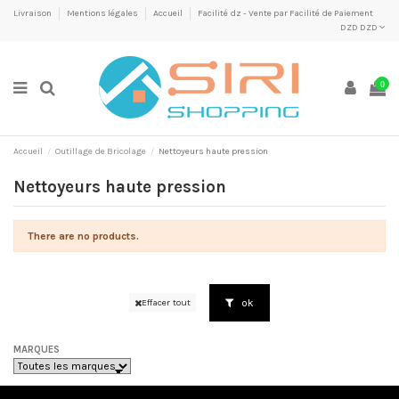
Livraison
Mentions légales
Accueil
Facilité dz - Vente par Facilité de Paiement
DZD DZD
0
Accueil
Outillage de Bricolage
Nettoyeurs haute pression
Nettoyeurs haute pression
There are no products.
ok
Effacer tout
MARQUES