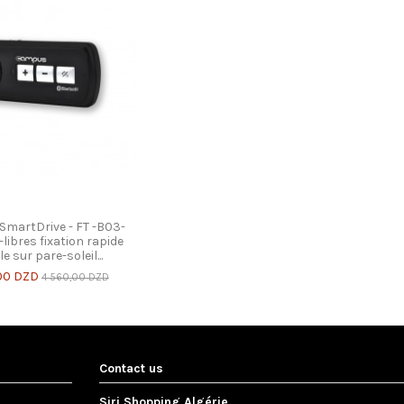
martDrive - FT -B03-
libres fixation rapide
le sur pare-soleil...
00 DZD
4 560,00 DZD
Contact us
Siri Shopping Algérie