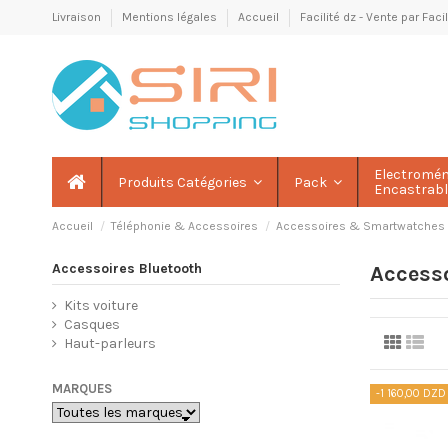
Livraison
Mentions légales
Accueil
Facilité dz - Vente par Fac
Electromé
Produits Catégories
Pack
Encastrab
Accueil
Téléphonie & Accessoires
Accessoires & Smartwatches
Accessoires Bluetooth
Accesso
Kits voiture
Casques
Haut-parleurs
MARQUES
-1 160,00 DZD