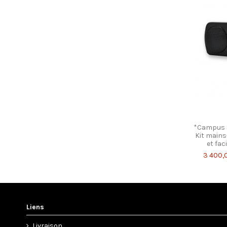
*Campus S
Kit mains-
et faci
3 400,
Liens
Livraison