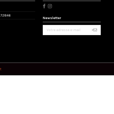
572846
Newsletter
>
t