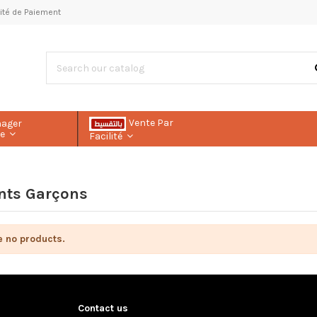
ilité de Paiement
Vente Par
nager
le
Facilité
nts Garçons
e no products.
Contact us