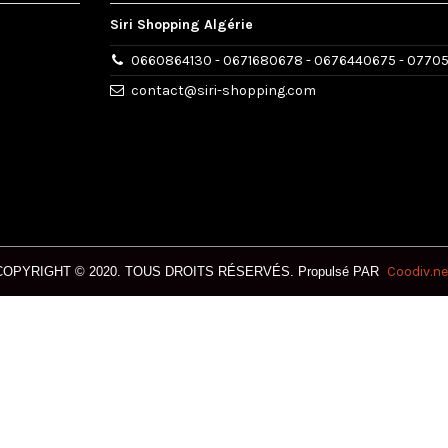
Siri Shopping Algérie
0660864130 - 0671680678 - 0676440675 - 0770
contact@siri-shopping.com
Coodiv.ne
COPYRIGHT © 2020. T
OUS DROITS RÉSERVÉS.
Propulsé PAR