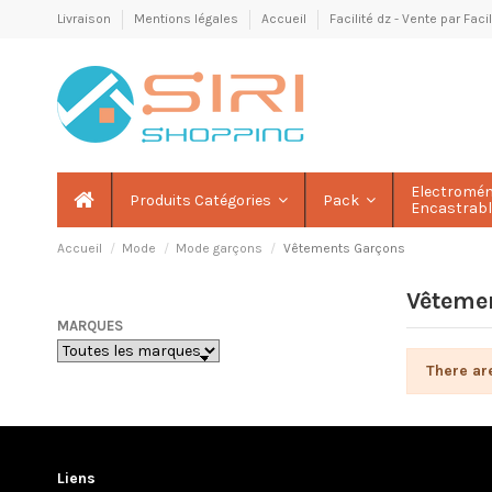
Livraison
Mentions légales
Accueil
Facilité dz - Vente par Fac
Electromé
Produits Catégories
Pack
Encastrab
Accueil
Mode
Mode garçons
Vêtements Garçons
Vêteme
MARQUES
There ar
Liens