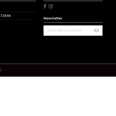
572846
Newsletter
>
t