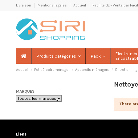
Livraison
Mentions légales
Accueil
Facilité dz - Vente par Fac
Electromé
Produits Catégories
Pack
Encastrab
Accueil
Petit Electroménager
Appareils ménagers
Entretien lin
Nettoye
MARQUES
There ar
Liens