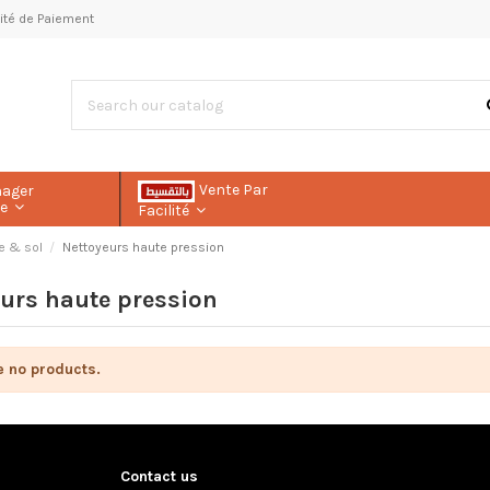
ilité de Paiement
Vente Par
nager
le
Facilité
ge & sol
Nettoyeurs haute pression
urs haute pression
e no products.
Contact us