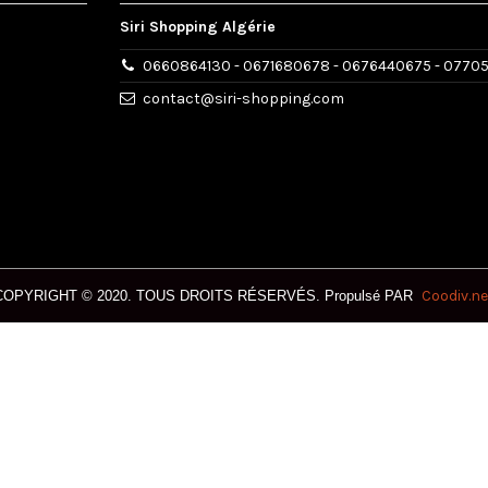
Siri Shopping Algérie
0660864130 - 0671680678 - 0676440675 - 0770
contact@siri-shopping.com
Coodiv.ne
COPYRIGHT © 2020. T
OUS DROITS RÉSERVÉS.
Propulsé PAR