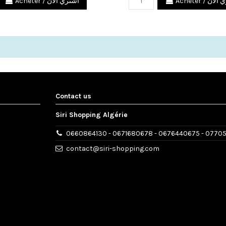
Acheter / ن
Acheter / اشتري الآن
Contact us
Siri Shopping Algérie
0660864130 - 0671680678 - 0676440675 - 0770
contact@siri-shopping.com