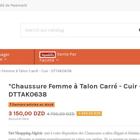
ilité de Paiement
Vente Par
nager
le
Facilité
 Femme à Talon Carré - Cuir - DTTAK0638
*Chaussure Femme à Talon Carré - Cuir 
DTTAK0638
Derniers articles en stock
3 150,00 DZD
4 700,00 DZD
-1 550,00 DZD
Aucune taxe
Siri Shopping Algérie
met à votre disposition des Chaussures a talon élégant et féminin
votre silhouette et mettent magnifiquement en valeur vos jambes. Ils se portent en toutes c