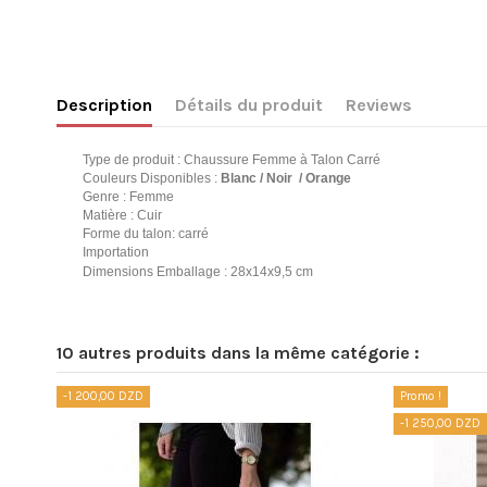
Description
Détails du produit
Reviews
Type de produit : Chaussure Femme à Talon Carré
Couleurs Disponibles :
Blanc / Noir
/ Orange
Genre : Femme
Matière : Cuir
Forme du talon: carré
Importation
Dimensions Emballage : 28x14x9,5 cm
Référence
No reviews
DTTAK0638-36Orange
10 autres produits dans la même catégorie :
-1 200,00 DZD
Promo !
-1 250,00 DZD