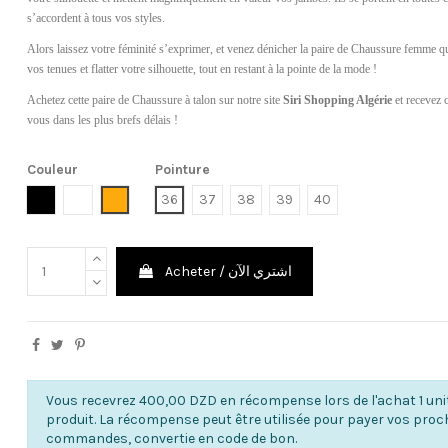
s’accordent à tous vos styles.
Alors laissez votre féminité s’exprimer, et venez dénicher la paire de Chaussure femme q
vos tenues et flatter votre silhouette, tout en restant à la pointe de la mode !
Achetez cette paire de Chaussure à talon sur notre site
Siri Shopping Algérie
et recevez 
vous dans les plus brefs délais !
Couleur
Pointure
Noir
Blanc
Orange
36
37
38
39
40
Acheter / اشتري الآن
Vous recevrez 400,00 DZD en récompense lors de l'achat 1 uni
produit. La récompense peut être utilisée pour payer vos pro
commandes, convertie en code de bon.