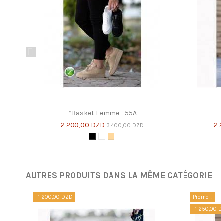
*Basket Femme - 55A
2 200,00 DZD
2 
3 400,00 DZD
Noir
Blanc
Beige
AUTRES PRODUITS DANS LA MÊME CATÉGORIE
-1 200,00 DZD
Promo !
-1 250,00 