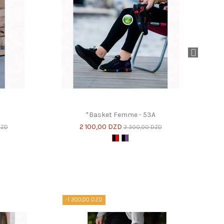
*Basket Femme - 53A
2 100,00 DZD
DZD
3 300,00 DZD
air
Noir et Rouge
Noir et Violet
-1 200,00 DZD