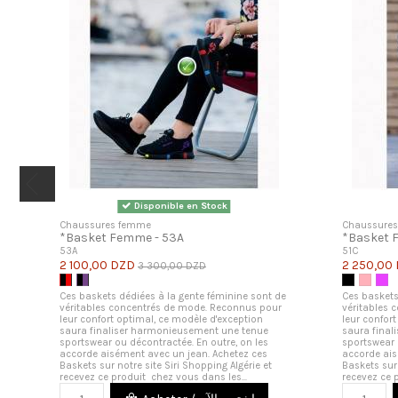
Disponible en Stock
Chaussures femme
Chaussure
*Basket Femme - 53A
*Basket 
53A
51C
2 100,00 DZD
2 250,00
3 300,00 DZD
Noir et Rouge
Noir et Violet
Noir
Rose
Vio
Ces baskets dédiées à la gente féminine sont de
Ces baskets
véritables concentrés de mode. Reconnus pour
véritables 
leur confort optimal, ce modèle d'exception
leur confor
saura finaliser harmonieusement une tenue
saura fina
sportswear ou décontractée. En outre, on les
sportswear 
accorde aisément avec un jean. Achetez ces
accorde ais
Baskets sur notre site Siri Shopping Algérie et
Baskets sur 
recevez ce produit chez vous dans les...
recevez ce 