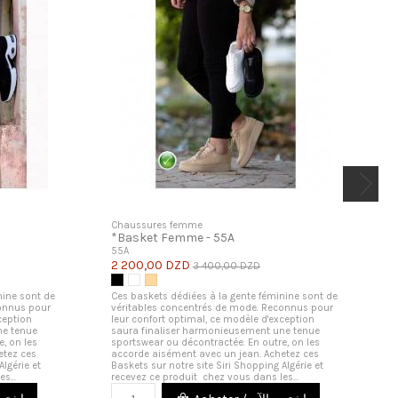
Chaussures femme
*Basket Femme - 55A
55A
2 200,00 DZD
3 400,00 DZD
Noir
Blanc
Beige
nine sont de
Ces baskets dédiées à la gente féminine sont de
connus pour
véritables concentrés de mode. Reconnus pour
ception
leur confort optimal, ce modèle d'exception
ne tenue
saura finaliser harmonieusement une tenue
, on les
sportswear ou décontractée. En outre, on les
etez ces
accorde aisément avec un jean. Achetez ces
Algérie et
Baskets sur notre site Siri Shopping Algérie et
s...
recevez ce produit chez vous dans les...