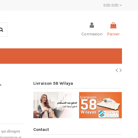
DZD DZD
Connexion
Panier
Livraison 58 Wilaya
-
Contact
 qui allongent
irconstances et