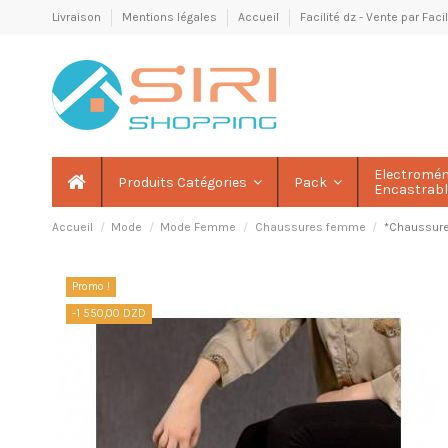
Livraison
Mentions légales
Accueil
Facilité dz - Vente par Fac
Electromé
Produits Catégories
Pack
Encastrab
Accueil
Mode
Mode Femme
Chaussures femme
*Chaussure
Promo !
-1 550,00 DZD