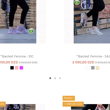
*Basket Femme - 51C
*Basket Femme - 54J
250,00 DZD
2 050,00 DZD
3 500,00 DZD
3 500,00 
Noir
Rose
Violet
Blanc
Gris
Beige Cl
Promo !
DZD
-1 200,00 DZD