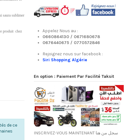
ui saura sublimer
Appelez Nous au :
ce produit chez
0660864130 /
0671680678
0676440675 /
0770572846
Rejoignez nous sur facebook :
Siri Shopping Algérie
En option : Paiement Par Facilité Taksit
tés de ce
chaines
INSCRIVEZ-VOUS MAINTENANT سجل من هنا