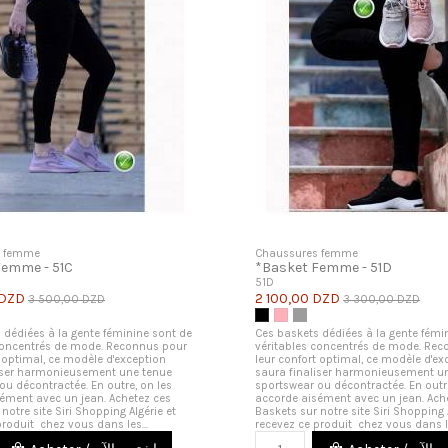
s femme
Chaussures femme
Femme - 51C
*Basket Femme - 51D
51D
 DZD
2 100,00 DZD
3 500,00 DZD
3 300,00 DZD
let
Noir
Rose
Gris
 dédiées à la gente féminine sont de
Ces baskets dédiées à la gente fémi
concentrés de mode. Reconnus pour
véritables concentrés de mode. Re
t optimal, ce modèle d'exception
leur confort optimal, ce modèle d'ex
liser harmonieusement une tenue
saura finaliser harmonieusement u
ou décontractée. En outre, on les
sportswear ou décontractée. En outre
ément avec un jean. Achetez ces
accorde aisément avec un jean. Ach
notre site Siri Shopping Algérie et
Baskets sur notre site Siri Shopping 
produit chez vous dans les...
recevez ce produit chez vous dans le