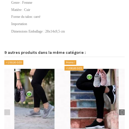
Genre : Femme
Matière : Cuir
Forme du talon: carré
Importation
Dimensions Emballage : 28x14x9,5 cm
Référence
No reviews
DLHAK0618-36Beige
9 autres produits dans la même catégorie :
-1 250,00 DZD
Promo !
Pr
-1 200,00 DZD
-1