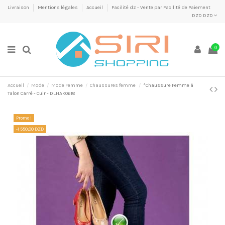
Livraison
Mentions légales
Accueil
Facilité dz - Vente par Facilité de Paiement
DZD DZD
0
Accueil
Mode
Mode Femme
Chaussures femme
*Chaussure Femme à
Talon Carré - Cuir - DLHAK0618
Promo !
-1 550,00 DZD