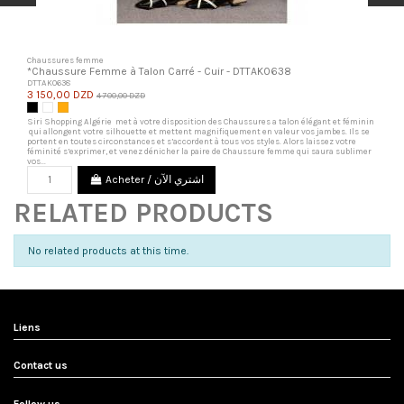
Chaussures femme
*Chaussure Femme à Talon Carré - Cuir - DTTAK0638
DTTAK0638
3 150,00 DZD
4 700,00 DZD
Noir
Blanc
Orange
Siri Shopping Algérie met à votre disposition des Chaussures a talon élégant et féminin
qui allongent votre silhouette et mettent magnifiquement en valeur vos jambes. Ils se
portent en toutes circonstances et s’accordent à tous vos styles. Alors laissez votre
féminité s’exprimer, et venez dénicher la paire de Chaussure femme qui saura sublimer
vos...
Acheter / اشتري الآن
RELATED PRODUCTS
No related products at this time.
Liens
Contact us
Follow us