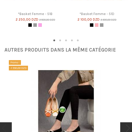
*Basket Femme - 51B
*Basket Femme - 51D
2 250,00 DZD
2 100,00 DZD
3 500,00 DZD
3 300,00 DZD
Noir
Gris
Violet Clair
Noir
Rose
Gris
AUTRES PRODUITS DANS LA MÊME CATÉGORIE
Promo !
-1 550,00 DZD