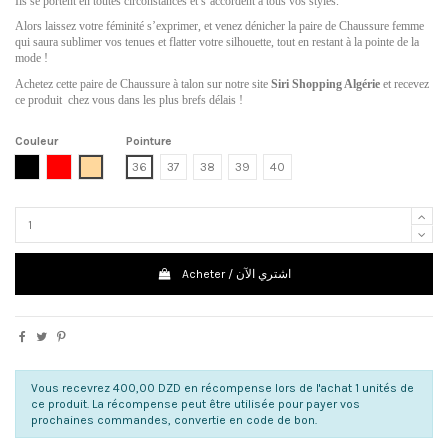
Ils se portent en toutes circonstances et s’accordent à tous vos styles.
Alors laissez votre féminité s’exprimer, et venez dénicher la paire de Chaussure femme
qui saura sublimer vos tenues et flatter votre silhouette, tout en restant à la pointe de la
mode !
Achetez cette paire de Chaussure à talon sur notre site
Siri Shopping Algérie
et recevez
ce produit chez vous dans les plus brefs délais !
Couleur
Pointure
Noir
Rouge
Beige
36
37
38
39
40
Acheter / اشتري الآن
Vous recevrez 400,00 DZD en récompense lors de l'achat 1 unités de
ce produit. La récompense peut être utilisée pour payer vos
prochaines commandes, convertie en code de bon.