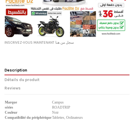
INSCRIVEZ-VOUS MAINTENANT سجل من هنا
Description
Détails du produit
Reviews
Marque
Campus
séries
ROADTRIP
Couleur
Noir
Compatibilité du périphérique
Tablettes, Ordinateurs
Marque
No reviews
CAMPUS
Référence
IP-TB602