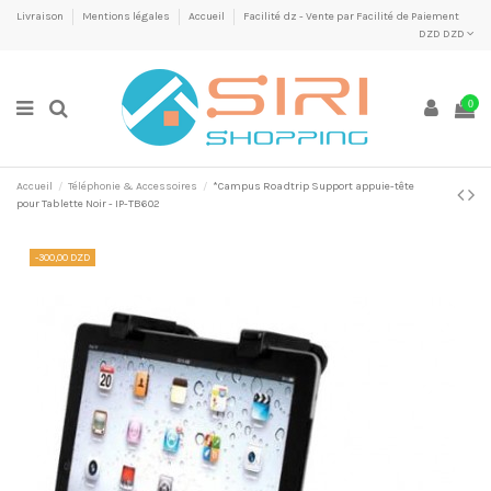
Livraison
Mentions légales
Accueil
Facilité dz - Vente par Facilité de Paiement
DZD DZD
0
Accueil
Téléphonie & Accessoires
*Campus Roadtrip Support appuie-tête
pour Tablette Noir - IP-TB602
-300,00 DZD