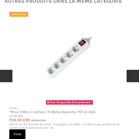
AUTRES PRODUITS DANS LA MÊME CATÉGORIE
-200,00 DZD
Non Disponible Actuellement !
Prises
*Prise Filtre 5 Sorties 1.5 Mètre Blanche- PF5-B-004
PF5-B-004
700,00 DZD
900,00 DZD
PRISE FILTRE Nombre de sortie : 5 Longueur du câble : 1.5 Mètre Avec protection de
surtension de base Certificat : CE
View