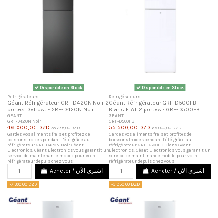
Disponible en Stock
Disponible en Stock
Refrigérateurs
Refrigérateurs
Géant Réfrigérateur GRF-D420N Noir 2
Géant Réfrigérateur GRF-D500FB
portes Defrost - GRF-D420N Noir
Blanc FLAT 2 portes - GRF-D500FB
GEANT
GEANT
GRF-D420N Noir
GRF-D500FB
46 000,00 DZD
55 500,00 DZD
55 775,00 DZD
69 000,00 DZD
Gardez vos aliments frais et profitez de
Gardez vos aliments frais et profitez de
boissons froides pendant l’été grâce au
boissons froides pendant l’été grâce au
réfrigérateur GRF-D420N Noir Géant
réfrigérateur GRF-D500FB Blanc Géant
Electronics. Géant Electronics vous garantit un
Electronics. Géant Electronics vous garantit un
service de maintenance mobile pour votre
service de maintenance mobile pour votre
réfrigérateur depuis chez vous
réfrigérateur depuis chez vous
Acheter / اشتري الآن
Acheter / اشتري الآن
-7 300,00 DZD
-3 950,00 DZD