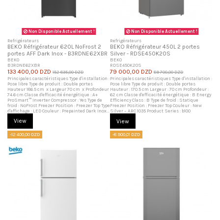
Non Disponible Actuellement !
Non Disponible Actuellement !
Refrigérateurs
Refrigérateurs
BEKO Réfrigérateur 620L NoFrost 2
BEKO Réfrigérateur 450L 2 portes
portes AFF Dark Inox - B3RDNE62XBR
Silver - RDSE450K20S
BEKO
BEKO
B3RDNE62XBR
RDSE450K20S
133 400,00 DZD
79 000,00 DZD
152 835,00 DZD
89 700,00 DZD
Principales caractéristiques Type d'installation :
Principales caractéristiques Type d'installation :
Pose libre Type de produit : Double portes
Pose libre Type de produit : Double portes
Hauteur 186.5 cm x Largeur 70 cm x Profondeur
Hauteur : 170.5 cm Largeur : 70 cm Profondeur :
74.6 cm Classe d'efficacité énergétique : A+
62 cm Classe d'efficacité énergétique : B Energy
ProSmart™ Inverter Compressor : Yes Type de
Efficiency Class : B Type de froid : Statique
froid : NoFrost Freezer Position : Freezer Top Type
Freezer Position : Freezer Top Couleur : New
d'affichage : LED Couleur : Prepainted Dark Inox...
Silver – ARC 1035 Product Series : b100
View
View
-12 400,00 DZD
-8 900,01 DZD