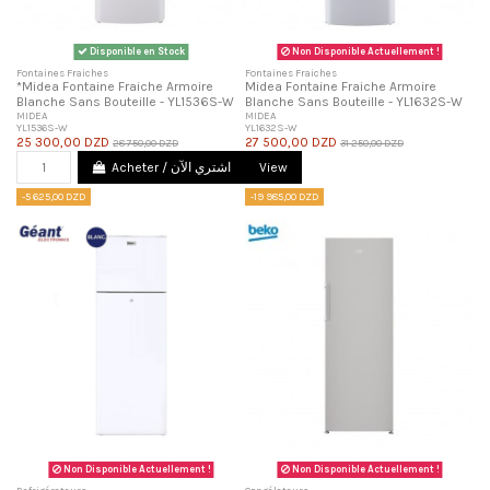
Disponible en Stock
Non Disponible Actuellement !
Fontaines Fraiches
Fontaines Fraiches
*Midea Fontaine Fraiche Armoire
Midea Fontaine Fraiche Armoire
Blanche Sans Bouteille - YL1536S-W
Blanche Sans Bouteille - YL1632S-W
MIDEA
MIDEA
YL1536S-W
YL1632S-W
25 300,00 DZD
27 500,00 DZD
28 750,00 DZD
31 250,00 DZD
Acheter / اشتري الآن
View
-5 625,00 DZD
-19 985,00 DZD
Non Disponible Actuellement !
Non Disponible Actuellement !