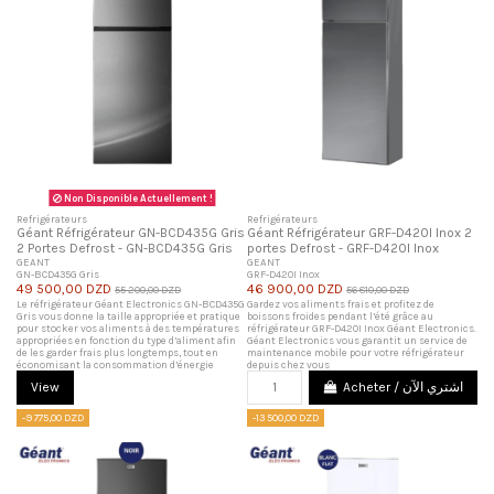
Non Disponible Actuellement !
Refrigérateurs
Refrigérateurs
Géant Réfrigérateur GN-BCD435G Gris
Géant Réfrigérateur GRF-D420I Inox 2
2 Portes Defrost - GN-BCD435G Gris
portes Defrost - GRF-D420I Inox
GEANT
GEANT
GN-BCD435G Gris
GRF-D420I Inox
49 500,00 DZD
46 900,00 DZD
55 200,00 DZD
56 810,00 DZD
Le réfrigérateur Géant Electronics GN-BCD435G
Gardez vos aliments frais et profitez de
Gris vous donne la taille appropriée et pratique
boissons froides pendant l’été grâce au
pour stocker vos aliments à des températures
réfrigérateur GRF-D420I Inox Géant Electronics.
appropriées en fonction du type d’aliment afin
Géant Electronics vous garantit un service de
de les garder frais plus longtemps, tout en
maintenance mobile pour votre réfrigérateur
économisant la consommation d’énergie
depuis chez vous
View
Acheter / اشتري الآن
-9 775,00 DZD
-13 500,00 DZD