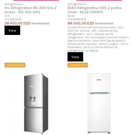
Refrigérateurs
Refrigérateurs
Iris Réfrigérateur IRS 300 Gris 2
BEKO Réfrigérateur 510L 2 portes
portes - IRS 300 GRIS
Silver - RDSE510M21S
IRIS
BEKO
IRS 300 GRIS
RDSE510M21S
38 400,00 DZD
89 000,00 DZD
45 425,00 DZD
101 200,00 DZD
Volume brut et net Volume brut total : 510 L
View
Total Net Volume : 437 L Volume net du
réfrigérateur : 322 L Volume net du
congélateur : 115 L Principales caractéristiques
Type d'installation : Pose libre Type de produit :
Double portes Hauteur : 185 cm Largeur : 70 cm
Profondeur : 65.5 cm Classe d'efficacité
énergétique : A+ Type de...
View
-9 200,00 DZD
-5 450,00 DZD