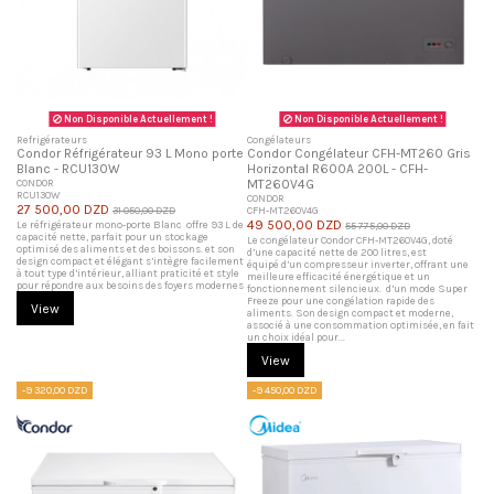
Non Disponible Actuellement !
Non Disponible Actuellement !
Refrigérateurs
Congélateurs
Condor Réfrigérateur 93 L Mono porte
Condor Congélateur CFH-MT260 Gris
Blanc - RCU130W
Horizontal R600A 200L - CFH-
CONDOR
MT260V4G
RCU130W
CONDOR
27 500,00 DZD
31 050,00 DZD
CFH-MT260V4G
49 500,00 DZD
Le réfrigérateur mono-porte Blanc offre 93 L de
55 775,00 DZD
capacité nette, parfait pour un stockage
Le congélateur Condor CFH-MT260V4G, doté
optimisé des aliments et des boissons. et son
d’une capacité nette de 200 litres, est
design compact et élégant s’intègre facilement
équipé d’un compresseur inverter, offrant une
à tout type d’intérieur, alliant praticité et style
meilleure efficacité énergétique et un
pour répondre aux besoins des foyers modernes
fonctionnement silencieux. d’un mode Super
Freeze pour une congélation rapide des
View
aliments. Son design compact et moderne,
associé à une consommation optimisée, en fait
un choix idéal pour...
View
-9 320,00 DZD
-9 450,00 DZD