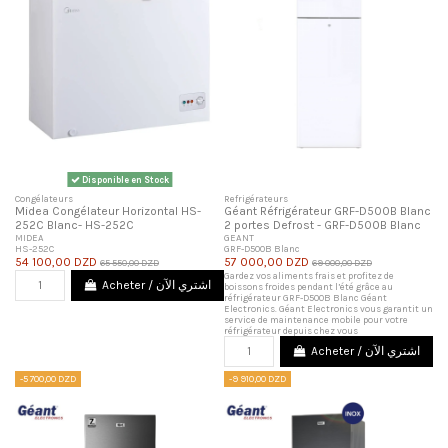
Disponible en Stock
Congélateurs
Refrigérateurs
Midea Congélateur Horizontal HS-
Géant Réfrigérateur GRF-D500B Blanc
252C Blanc- HS-252C
2 portes Defrost - GRF-D500B Blanc
MIDEA
GEANT
HS-252C
GRF-D500B Blanc
54 100,00 DZD
57 000,00 DZD
65 550,00 DZD
69 000,00 DZD
Gardez vos aliments frais et profitez de
Acheter / اشتري الآن
boissons froides pendant l’été grâce au
réfrigérateur GRF-D500B Blanc Géant
Electronics. Géant Electronics vous garantit un
service de maintenance mobile pour votre
réfrigérateur depuis chez vous
Acheter / اشتري الآن
-5 700,00 DZD
-9 910,00 DZD