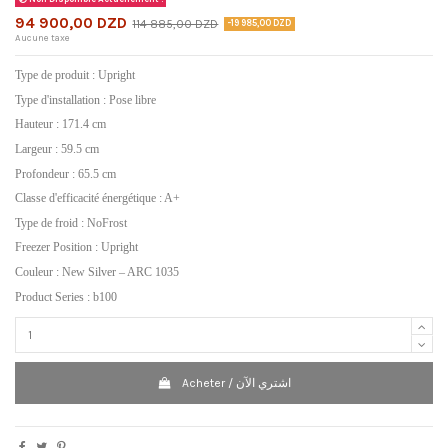
94 900,00 DZD
114 885,00 DZD
-19 985,00 DZD
Aucune taxe
Type de produit : Upright
Type d'installation : Pose libre
Hauteur : 171.4 cm
Largeur : 59.5 cm
Profondeur : 65.5 cm
Classe d'efficacité énergétique : A+
Type de froid : NoFrost
Freezer Position : Upright
Couleur : New Silver – ARC 1035
Product Series : b100
Acheter / اشتري الآن