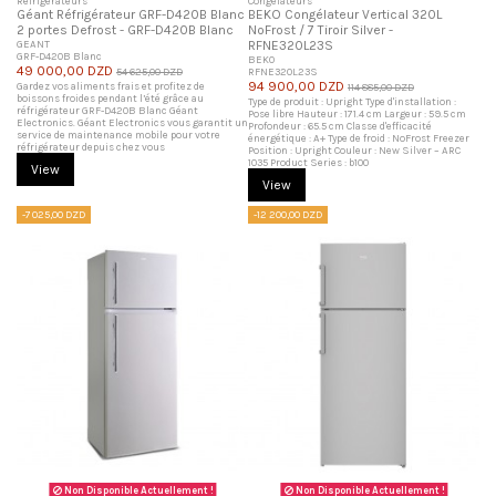
Refrigérateurs
Congélateurs
Géant Réfrigérateur GRF-D420B Blanc
BEKO Congélateur Vertical 320L
2 portes Defrost - GRF-D420B Blanc
NoFrost / 7 Tiroir Silver -
GEANT
RFNE320L23S
GRF-D420B Blanc
BEKO
49 000,00 DZD
54 625,00 DZD
RFNE320L23S
94 900,00 DZD
Gardez vos aliments frais et profitez de
114 885,00 DZD
boissons froides pendant l’été grâce au
Type de produit : Upright Type d'installation :
réfrigérateur GRF-D420B Blanc Géant
Pose libre Hauteur : 171.4 cm Largeur : 59.5 cm
Electronics. Géant Electronics vous garantit un
Profondeur : 65.5 cm Classe d'efficacité
service de maintenance mobile pour votre
énergétique : A+ Type de froid : NoFrost Freezer
réfrigérateur depuis chez vous
Position : Upright Couleur : New Silver – ARC
1035 Product Series : b100
View
View
-7 025,00 DZD
-12 200,00 DZD
Non Disponible Actuellement !
Non Disponible Actuellement !