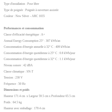
Type d'installation : Pose libre
Type de poignée : Poignée à ouverture assistée
Couleur : New Silver – ARC 1035
Performances et consommation
Classe d'efficacité énergétique : A+
Annual Energy Consumption 25° : 307 kWh/an
Consommation d'énergie annuelle à 32° C : 409 kWh/an
Consommation d'énergie quotidienne à 25° C : 0.8 kWh/jour
Consommation d'énergie quotidienne à 32° C : 1.1 kWh/jour
Niveau sonore : 42 dBA
Classe climatique : SN-T
Tension : 230 V
Fréquence : 50 Hz
Dimensions et poids
Hauteur 171.4 cm
x Largeur 59.5 cm x Profondeur 65.5 cm
Poids : 64.5 kg
Hauteur avec emballage : 179.4 cm