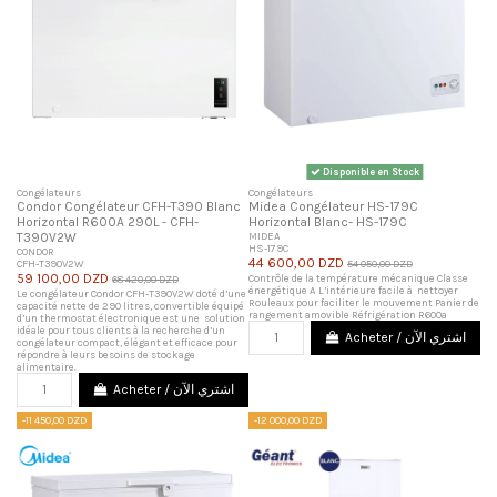
Disponible en Stock
Congélateurs
Congélateurs
Condor Congélateur CFH-T390 Blanc
Midea Congélateur HS-179C
Horizontal R600A 290L - CFH-
Horizontal Blanc- HS-179C
T390V2W
MIDEA
HS-179C
CONDOR
44 600,00 DZD
CFH-T390V2W
54 050,00 DZD
59 100,00 DZD
Contrôle de la température mécanique Classe
68 420,00 DZD
énergétique A L’intérieure facile à nettoyer
Le congélateur Condor CFH-T390V2W doté d’une
Rouleaux pour faciliter le mouvement Panier de
capacité nette de 290 litres, convertible équipé
rangement amovible Réfrigération R600a
d’un thermostat électronique est une solution
idéale pour tous clients à la recherche d’un
Acheter / اشتري الآن
congélateur compact, élégant et efficace pour
répondre à leurs besoins de stockage
alimentaire.
Acheter / اشتري الآن
-11 450,00 DZD
-12 000,00 DZD