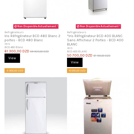
Non Disponible Actuellement !
Non Disponible Actuellement !
Refrigérateurs
Refrigérateurs
Iris Réfrigérateur BCD 480 Blanc 2
*Iris Réfrigérateur BCD 400 BLANC
portes - BCD 480 Blanc
Sans Afficheur 2 Portes - BCD 400
IRIS
BLANC
BCD 480 Blanc
IRIS
61 300,00 DZD
69 920,00 DZD
BCD 400 BLANC
50 700,00 DZD
57 155,00 DZD
View
View
-5 900,00 DZD
-8 000,00 DZD