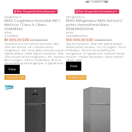
Non Disponible Actuellement !
Non Disponible Actuellement !
Congélateurs
Refrigérateurs
BEKO Congélateur Horizontal 467 L
BEKO Réfrigérateur 480L NoFrost 2
MinFrost / Class A / Blanc -
portes HarvestFresh Blanc -
HSM48542
RDNE480K20HW
BEKO
BEKO
HSM48542
RDNE480K20HW
81 000,00 DZD
100 000,00 DZD
89 700,00 DZD
113 850,00 DZD
Volume brut et net Volume brut total : 467 L
Type d'installation : Pose libre Type de produit :
Total Net Volume : 451 L Volume net du
Double portes Hauteur : 172 cm Largeur : 70 cm
congélateur : 451 L Principales caractéristiques
Profondeur : 65.5 cm Classe d'efficacité
Type de produit : Coffre Type d'installation : Pose
énergétique : A+ Type de froid : NoFrost Freezer
libre Volume net du congélateur : 451 L Hauteur :
Position : Freezer Top Couleur : Blanc Product
86 cm Largeur : 155.5 cm Profondeur : 67.5 cm
Séries : b100
Classe d'efficacité énergétique : A Type de froid :...
View
View
-19 435,00 DZD
-10 700,00 DZD