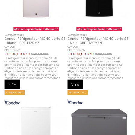
Non Disponible Actuellement !
Non Disponible Actuellement !
Refrigérateurs
Refrigérateurs
Condor Réfrigérateur MONO porte 93
Condor Réfrigérateur MONO porte 93
L Blanc - CRF-T12GM7
L Noir - CRF-T12GM7N
CONDOR
CONDOR
CRF-T12GM7
CRF-T12GM7N
27 500,00 DZD
28 000,00 DZD
30 475,00 DZD
31 050,00 DZD
Le réfrigérateur mono-porte offre 93 L de
Le réfrigérateur mono-porte offre 93 L de
capacité nette, parfait pour un stockage
capacité nette, parfait pour un stockage
optimisé des aliments et des boissons. Sa
optimisé des aliments et des boissons. Sa
finition en noir et son design compact et
finition en noir et son design compact et
élégant s’intègre facilement à tout type
élégant s’intègre facilement à tout type
d’intérieur, alliant praticité et style pour
d’intérieur, alliant praticité et style pour
répondre aux besoins des foyers modernes
répondre aux besoins des foyers modernes
View
View
-3 550,00 DZD
-6 275,00 DZD