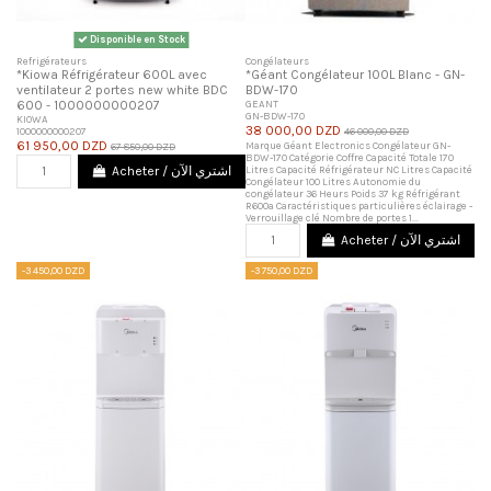
Disponible en Stock
Refrigérateurs
Congélateurs
*Kiowa Réfrigérateur 600L avec
*Géant Congélateur 100L Blanc - GN-
ventilateur 2 portes new white BDC
BDW-170
600 - 1000000000207
GEANT
GN-BDW-170
KIOWA
38 000,00 DZD
1000000000207
46 000,00 DZD
61 950,00 DZD
Marque Géant Electronics Congélateur GN-
67 850,00 DZD
BDW-170 Catégorie Coffre Capacité Totale 170
Litres Capacité Réfrigérateur NC Litres Capacité
Acheter / اشتري الآن
Congélateur 100 Litres Autonomie du
congélateur 36 Heurs Poids 37 kg Réfrigérant
R600a Caractéristiques particulières éclairage -
Verrouillage clé Nombre de portes 1...
Acheter / اشتري الآن
-3 450,00 DZD
-3 750,00 DZD