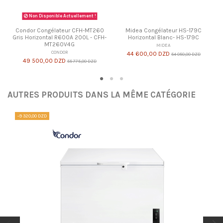
Non Disponible Actuellement !
Condor Congélateur CFH-MT260
Midea Congélateur HS-179C
Gris Horizontal R600A 200L - CFH-
Horizontal Blanc- HS-179C
MT260V4G
MIDEA
CONDOR
44 600,00 DZD
54 050,00 DZD
49 500,00 DZD
55 775,00 DZD
AUTRES PRODUITS DANS LA MÊME CATÉGORIE
-9 320,00 DZD