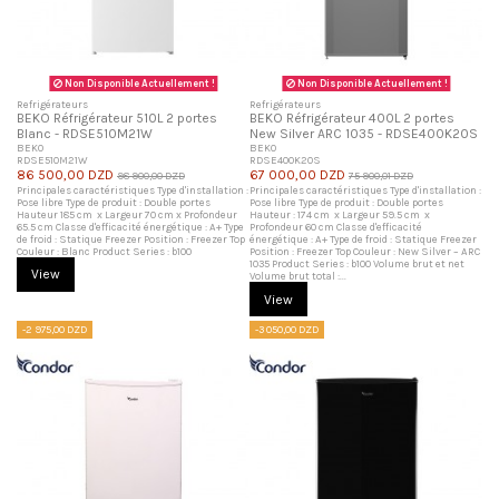
Non Disponible Actuellement !
Non Disponible Actuellement !
Refrigérateurs
Refrigérateurs
BEKO Réfrigérateur 510L 2 portes
BEKO Réfrigérateur 400L 2 portes
Blanc - RDSE510M21W
New Silver ARC 1035 - RDSE400K20S
BEKO
BEKO
RDSE510M21W
RDSE400K20S
86 500,00 DZD
67 000,00 DZD
98 900,00 DZD
75 900,01 DZD
Principales caractéristiques Type d'installation :
Principales caractéristiques Type d'installation :
Pose libre Type de produit : Double portes
Pose libre Type de produit : Double portes
Hauteur 185 cm x Largeur 70 cm x Profondeur
Hauteur : 174 cm x Largeur 59.5 cm x
65.5 cm Classe d'efficacité énergétique : A+ Type
Profondeur 60 cm Classe d'efficacité
de froid : Statique Freezer Position : Freezer Top
énergétique : A+ Type de froid : Statique Freezer
Couleur : Blanc Product Series : b100
Position : Freezer Top Couleur : New Silver – ARC
1035 Product Series : b100 Volume brut et net
View
Volume brut total :...
View
-2 975,00 DZD
-3 050,00 DZD