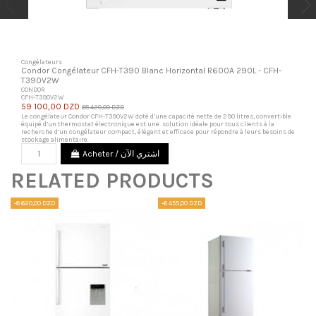
Congélateurs
Condor Congélateur CFH-T390 Blanc Horizontal R600A 290L - CFH-
T390V2W
CONDOR
CFH-T390V2W
59 100,00 DZD
68 420,00 DZD
Le congélateur Condor CFH-T390V2W doté d’une capacité nette de 290 litres, convertible
équipé d’un thermostat électronique est une solution idéale pour tous clients à la
recherche d’un congélateur compact, élégant et efficace pour répondre à leurs besoins de
stockage alimentaire.
Acheter / اشتري الآن
RELATED PRODUCTS
-8 620,00 DZD
-6 455,00 DZD