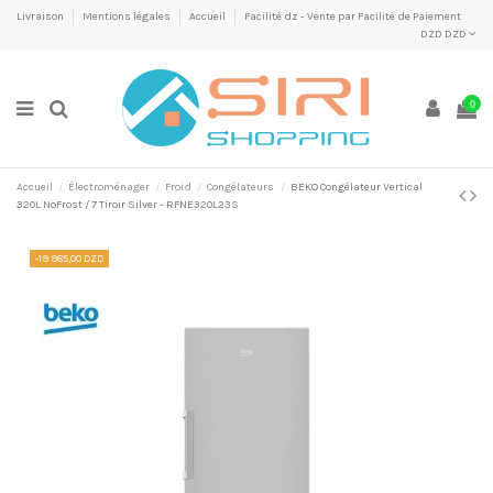
Livraison
Mentions légales
Accueil
Facilité dz - Vente par Facilité de Paiement
DZD DZD
0
Accueil
Électroménager
Froid
Congélateurs
BEKO Congélateur Vertical
320L NoFrost / 7 Tiroir Silver - RFNE320L23S
-19 985,00 DZD