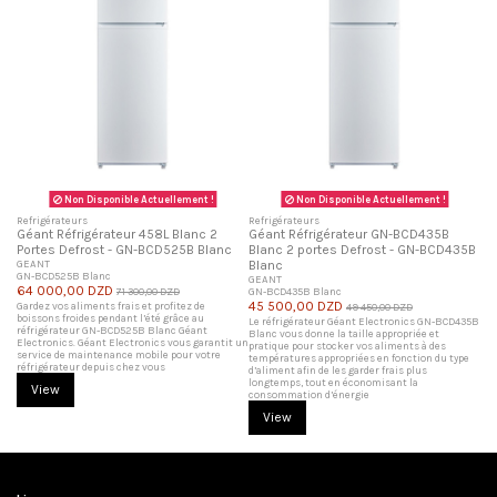
Non Disponible Actuellement !
Non Disponible Actuellement !
Refrigérateurs
Refrigérateurs
Géant Réfrigérateur 458L Blanc 2
Géant Réfrigérateur GN-BCD435B
Portes Defrost - GN-BCD525B Blanc
Blanc 2 portes Defrost - GN-BCD435B
GEANT
Blanc
GN-BCD525B Blanc
GEANT
64 000,00 DZD
71 300,00 DZD
GN-BCD435B Blanc
45 500,00 DZD
Gardez vos aliments frais et profitez de
49 450,00 DZD
boissons froides pendant l’été grâce au
Le réfrigérateur Géant Electronics GN-BCD435B
réfrigérateur GN-BCD525B Blanc Géant
Blanc vous donne la taille appropriée et
Electronics. Géant Electronics vous garantit un
pratique pour stocker vos aliments à des
service de maintenance mobile pour votre
températures appropriées en fonction du type
réfrigérateur depuis chez vous
d’aliment afin de les garder frais plus
longtemps, tout en économisant la
View
consommation d’énergie
View