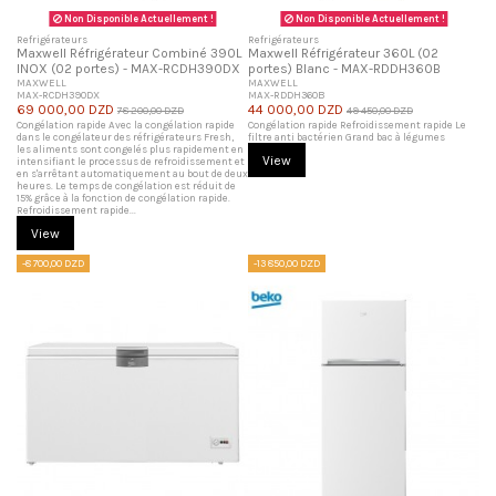
Non Disponible Actuellement !
Non Disponible Actuellement !
Refrigérateurs
Refrigérateurs
Maxwell Réfrigérateur Combiné 390L
Maxwell Réfrigérateur 360L (02
INOX (02 portes) - MAX-RCDH390DX
portes) Blanc - MAX-RDDH360B
MAXWELL
MAXWELL
MAX-RCDH390DX
MAX-RDDH360B
69 000,00 DZD
44 000,00 DZD
78 200,00 DZD
49 450,00 DZD
Congélation rapide Avec la congélation rapide
Congélation rapide Refroidissement rapide Le
dans le congélateur des réfrigérateurs Fresh,
filtre anti bactérien Grand bac à légumes
les aliments sont congelés plus rapidement en
View
intensifiant le processus de refroidissement et
en s'arrêtant automatiquement au bout de deux
heures. Le temps de congélation est réduit de
15% grâce à la fonction de congélation rapide.
Refroidissement rapide...
View
-8 700,00 DZD
-13 850,00 DZD