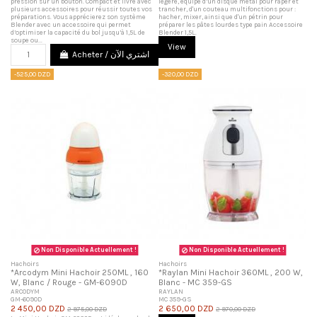
pression sur un bouton. Compact et livré avec
légère, équipé d’un disque métal pour râper et
plusieurs accessoires pour réussir toutes vos
trancher, d'un couteau multifonctions pour :
préparations. Vous apprécierez son système
hacher, mixer, ainsi que d'un pétrin pour
Blender avec un accessoire qui permet
préparer les pâtes lourdes type pain Accessoire
d’optimiser la capacité du bol jusqu’à 1,5L de
Blender 1,5L.
soupe ou...
View
Acheter / اشتري الآن
-525,00 DZD
-320,00 DZD
Non Disponible Actuellement !
Non Disponible Actuellement !
Hachoirs
Hachoirs
*Arcodym Mini Hachoir 250ML , 160
*Raylan Mini Hachoir 360ML , 200 W,
W, Blanc / Rouge - GM-6090D
Blanc - MC 359-GS
ARCODYM
RAYLAN
GM-6090D
MC 359-GS
2 450,00 DZD
2 650,00 DZD
2 975,00 DZD
2 970,00 DZD