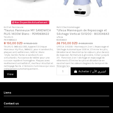
Non Disponible Actuellement !
Grill et Panineuse
Petit Electroménager
*Taurus Panineuse MY SANDWICH
*Ufesa Mannequin de Repassage et
PLUS 1400W Blanc - PEM968422
Séchage Vertical SV1200 - 80304643
TAURUS
uFesa
PEM968422
80304643
8 150,00 DZD
26 750,00 DZD
9 750,00 DZD
31 030,00 DZD
TAURUS 968.422.000, Appareil à Croque
UFESA SV1200 - Mannequin 2 en 1, Repassage et
Monsieur My Plus, 968422, pour 4 sandwichs,
Séchage Automatique 1200 W, Elimine les plis,
plaques anti-adhésives, 1400 W, blanc
Désodorise et Neutralise les odeurs, plus besoin
Style: Carrés Faites 4 sandwichs en
de repasser, fermeture à glissière, timer jusqu'à
simultanés. Puissance de 1400W pour une
3 h Fonction 2 en 1 séchage et repassage de
cuisson rapide et homogène. Plaques avec
vêtements Élimine les plis et désodorise en
revêtement antiadhésif; meilleur résultat et
neutralisant les odeurs Gagnez du temps et de
nettoyage facile. 2 témoins lumineux qui vous
l'énergie les...
indiqueront automatiquement...
Acheter / اشتري الآن
View
Liens
Contact us