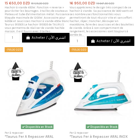
15 650,00 DZD
16 950,00 DZD
18 125,00 DZD
19 647,50 DZD
Hachoir à viande 450W. Fonction « reverse »
Vous apprécierez le design très compact de ce
pour éviter les bourrages. 3 tailles de couteaux.
hachoir à viande. Sa puissance de 1400 watts et
Plateau et tube d'alimentation métal. Puissance
ses nombreuses fonctionnalités vous
bloquée maximale de 1200W. Accessoire pour
permettront de tout réussir vite et sans effort :
kébbé et saucisses Hachoir à viande 450w blanc
hacher, râper, trancher, découper en
Taurus 915505 Le hachoir 915505 de TAURUS
macédoine, faire des saucisses et des boulettes
vous permettra de réaliser de viande hachée
de viande. Grâce à son compartiment de
maison. Il est fourni avec 3 tailles...
rangement, les accessoires sont toujours à
portée de...
Acheter / اشتري الآن
Acheter / اشتري الآن
-755,00 DZD
-755,00 DZD
Disponible en Stock
Disponible en Stock
Fer à repasser
Fer à repasser
*Taurus Fer A Repasser ARAL
*Taurus Fer à Repasser ARAL INOX