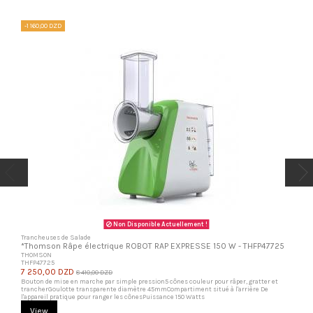
-1 160,00 DZD
Non Disponible Actuellement !
Trancheuses de Salade
*Thomson Râpe électrique ROBOT RAP EXPRESSE 150 W - THFP47725
THOMSON
THFP47725
7 250,00 DZD
8 410,00 DZD
Bouton de mise en marche par simple pression5 cônes couleur pour râper, gratter et
trancherGoulotte transparente diamètre 45mmCompartiment situé à l'arrière De
l'appareil pratique pour ranger les cônesPuissance 150 Watts
View