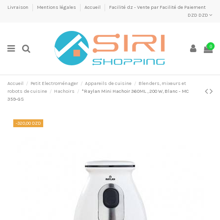
Livraison
Mentions légales
Accueil
Facilité dz - Vente par Facilité de Paiement
DZD DZD
0
Accueil
Petit Electroménager
Appareils de cuisine
Blenders, mixeurs et
robots de cuisine
Hachoirs
*Raylan Mini Hachoir 360ML , 200 W, Blanc - MC
359-GS
-320,00 DZD