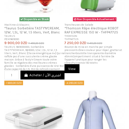
Disponible en Stock
Non Disponible Actuellement !
Machines à Glaçons
Trancheuses de Salade
*Taurus Sorbetière TASTY'N'CREAM,
*Thomson Râpe électrique ROBOT
12W, 1,5L, 12 W, 1.5 liters, Vert, Blanc
RAP EXPRESSE 150 W - THFP47725
TAURUS
THOMSON
PEM969000
THFP47725
9 900,00 DZD
7 250,00 DZD
11 455,00 DZD
8 410,00 DZD
TAURUS 969000000, Sorbetière
Bouton de mise en marche par simple
TASTY'N'CREAM, 969000, 12W, 1,5L, 12 W, 1.5
pression5 cônes couleur pour râper, gratter et
liters, Vert, Blanc [Classe énergétique A+] Qui ne
trancherGoulotte transparente diamètre
raffole pas d’une succulente crème glacée
45mmCompartiment situé à l'arrière De
maison. Grâce à Tasty’n’Cream toute votre
l'appareil pratique pour ranger les
famille se régalera des meilleures crèmes
cônesPuissance 150 Watts
glacées Sorbetière d'une puissance de 12W Bol
View
d'une capacité de 1,5L Bol de refroidissement...
Acheter / اشتري الآن
-1 600,00 DZD
-4 280,00 DZD