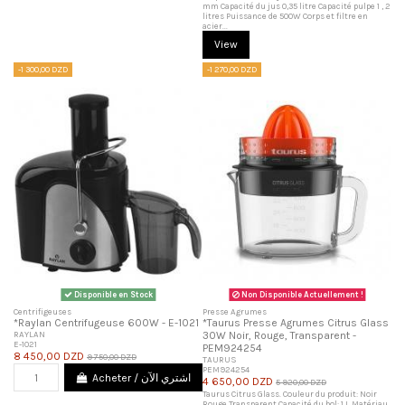
mm Capacité du jus 0,35 litre Capacité pulpe 1 , 2
litres Puissance de 500W Corps et filtre en
acier...
View
-1 300,00 DZD
-1 270,00 DZD
Disponible en Stock
Non Disponible Actuellement !
Centrifigeuses
Presse Agrumes
*Raylan Centrifugeuse 600W - E-1021
*Taurus Presse Agrumes Citrus Glass
RAYLAN
30W Noir, Rouge, Transparent -
E-1021
PEM924254
8 450,00 DZD
9 750,00 DZD
TAURUS
PEM924254
Acheter / اشتري الآن
4 650,00 DZD
5 920,00 DZD
Taurus Citrus Glass. Couleur du produit: Noir
Rouge Transparent Capacité du bol: 1 L Matériau