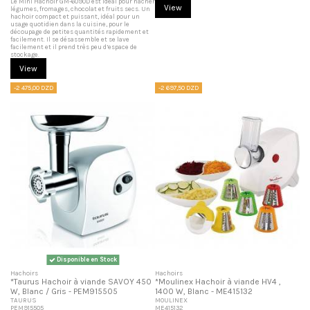
Le Mini Hachoir GM-6090D est idéal pour hacher
View
légumes, fromages, chocolat et fruits secs. Un
hachoir compact et puissant, idéal pour un
usage quotidien dans la cuisine, pour le
découpage de petites quantités rapidement et
facilement. Il se désassemble et se lave
facilement et il prend très peu d’espace de
stockage.
View
-2 475,00 DZD
-2 697,50 DZD
Disponible en Stock
Hachoirs
Hachoirs
*Taurus Hachoir à viande SAVOY 450
*Moulinex Hachoir à viande HV4 ,
W, Blanc / Gris - PEM915505
1400 W, Blanc - ME415132
TAURUS
MOULINEX
PEM915505
ME415132