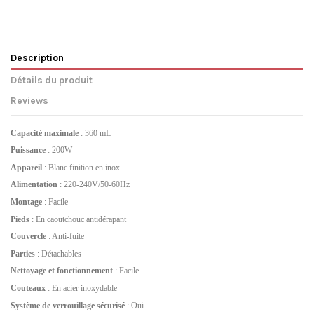
Description
Détails du produit
Reviews
Capacité maximale
: 360 mL
Puissance
: 200W
Appareil
: Blanc finition en inox
Alimentation
: 220-240V/50-60Hz
Montage
: Facile
Pieds
: En caoutchouc antidérapant
Couvercle
: Anti-fuite
Parties
: Détachables
Nettoyage et fonctionnement
: Facile
Couteaux
: En acier inoxydable
Système de verrouillage sécurisé
: Oui