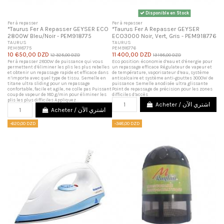
Disponible en Stock
Fer à repasser
Fer à repasser
*Taurus Fer A Repasser GEYSER ECO
*Taurus Fer A Repasser GEYSER
2800W Bleu/Noir - PEM918775
ECO3000 Noir, Vert, Gris - PEM918776
TAURUS
TAURUS
PEM918775
PEM918776
10 650,00 DZD
11 400,00 DZD
12 325,00 DZD
13 195,00 DZD
Fer à repasser 2800W de puissance qui vous
Eco position: économie d’eau et d’énergie pour
permettent d’éliminer les plis les plus rebelles
un repassage efficace Régulateur de vapeur et
et obtenir un repassage rapide et efficace dans
de température, vaporisateur d’eau, système
n’importe avec quel type de tissu. Semelle en
anticalcaire et système anti-gouttes 3000W de
titane ultra sliding pour un repassage
puissance Semelle anodisée ultra glissante
confortable, facile et agile, ne colle pas Puissant
Point de repassage de précision pour les zones
coup de vapeur de 180 g/min pour éliminer les
difficiles d’accès
plis les plus difficiles Appliquez...
Acheter / اشتري الآن
Acheter / اشتري الآن
-620,00 DZD
-348,00 DZD