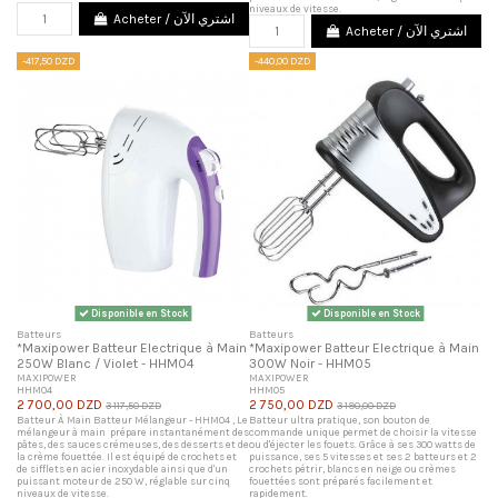
niveaux de vitesse.
Acheter / اشتري الآن
Acheter / اشتري الآن
-417,50 DZD
-440,00 DZD
Disponible en Stock
Disponible en Stock
Batteurs
Batteurs
*Maxipower Batteur Electrique à Main
*Maxipower Batteur Electrique à Main
250W Blanc / Violet - HHM04
300W Noir - HHM05
MAXIPOWER
MAXIPOWER
HHM04
HHM05
2 700,00 DZD
2 750,00 DZD
3 117,50 DZD
3 190,00 DZD
Batteur À Main Batteur Mélangeur - HHM04 , Le
Batteur ultra pratique, son bouton de
mélangeur à main prépare instantanément des
commande unique permet de choisir la vitesse
pâtes, des sauces crémeuses, des desserts et de
ou d'éjecter les fouets. Grâce à ses 300 watts de
la crème fouettée. Il est équipé de crochets et
puissance, ses 5 vitesses et ses 2 batteurs et 2
de sifflets en acier inoxydable ainsi que d'un
crochets pétrir, blancs en neige ou crèmes
puissant moteur de 250 W, réglable sur cinq
fouettées sont préparés facilement et
niveaux de vitesse.
rapidement.