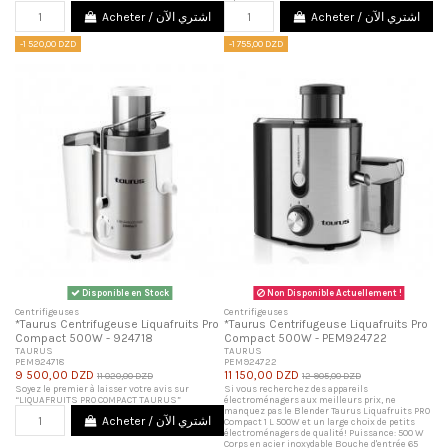
Acheter / اشتري الآن
Acheter / اشتري الآن
-1 520,00 DZD
-1 755,00 DZD
Disponible en Stock
Non Disponible Actuellement !
Centrifigeuses
Centrifigeuses
*Taurus Centrifugeuse Liquafruits Pro
*Taurus Centrifugeuse Liquafruits Pro
Compact 500W - 924718
Compact 500W - PEM924722
TAURUS
TAURUS
PEM924718
PEM924722
9 500,00 DZD
11 150,00 DZD
11 020,00 DZD
12 905,00 DZD
Soyez le premier à laisser votre avis sur
Si vous recherchez des appareils
“LIQUAFRUITS PRO COMPACT TAURUS”
électroménagers aux meilleurs prix, ne
manquez pas le Blender Taurus Liquafruits PRO
Acheter / اشتري الآن
Compact 1 L 500W et un large choix de petits
électroménagers de qualité! Puissance: 500 W
Corps en acier inoxydable Bouche d'entrée 65