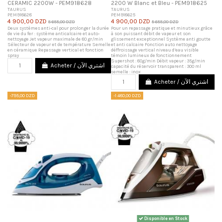
CERAMIC 2200W - PEM918628
2200 W Blanc et Bleu - PEM918625
TAURUS
TAURUS
PEM918628
PEM918625
4 900,00 DZD
4 900,00 DZD
5 655,00 DZD
5 655,00 DZD
Deux systèmes anti-cal pour prolonger la durée
Pour un repassage pratique et minutieux grâce
de vie du fer : système anticalcaire et auto-
à son puissant débit de vapeur et son
nettoyage Jet vapeur maximale de 80 gr/min
glissement exceptionnel Système anti goutte
Sélecteur de vapeur et de température Semelle
et anti calcaire Fonction auto nettoyage
en céramique Repassage vertical et fonction
déffroissage vertical niveau d’eau visible
spray
témoin lumineux de fonctionnement
Supershot : 80g/min Débit vapeur : 35g/min
Acheter / اشتري الآن
capacité du réservoir transparent : 300 ml
semelle : inox
Acheter / اشتري الآن
-795,00 DZD
-1 480,00 DZD
Disponible en Stock