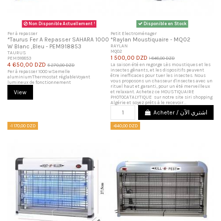
Non Disponible Actuellement !
Disponible en Stock
Fer à repasser
Petit Electroménager
*Taurus Fer A Repasser SAHARA 1000
*Raylan Moustiquaire - MQ02
W Blanc ,Bleu - PEM918853
RAYLAN
MQ02
TAURUS
1 500,00 DZD
PEM918853
1 848,00 DZD
4 650,00 DZD
La saison été en regorge Lès moustiques et les
5 270,00 DZD
insectes gênants, et les dispositifs peuvent
Fer à repasser 1000 wSemelle
être inefficaces pour tuer les insectes. Nous
aluminiumThermostat réglableVoyant
vous proposons un chasseur d'insectes avec un
lumineux de fonctionnement
rituel haut et garanti, pour un été merveilleux
et relaxant. Achetez ce MOUSTIQUAIRE
View
PHOTOCATALYTIQUE sur notre site siri shopping
Algérie et soyez prêts à le recevoir...
Acheter / اشتري الآن
-1 170,00 DZD
-640,00 DZD