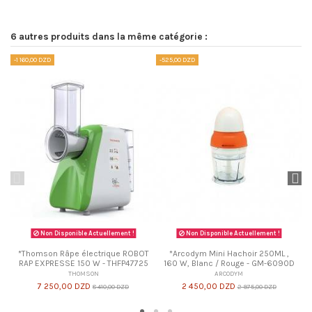
Marque
No reviews
RAYLAN
Référence
MC 359-GS
6 autres produits dans la même catégorie :
-1 160,00 DZD
-525,00 DZD
-2
Non Disponible Actuellement !
Non Disponible Actuellement !
*Thomson Râpe électrique ROBOT
*Arcodym Mini Hachoir 250ML ,
RAP EXPRESSE 150 W - THFP47725
160 W, Blanc / Rouge - GM-6090D
THOMSON
ARCODYM
7 250,00 DZD
2 450,00 DZD
8 410,00 DZD
2 975,00 DZD