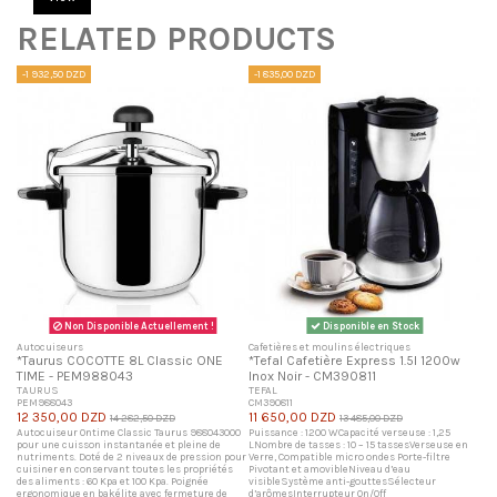
RELATED PRODUCTS
-1 932,50 DZD
-1 835,00 DZD
Non Disponible Actuellement !
Disponible en Stock
Autocuiseurs
Cafetières et moulins électriques
*Taurus COCOTTE 8L Classic ONE
*Tefal Cafetière Express 1.5l 1200w
TIME - PEM988043
Inox Noir - CM390811
TAURUS
TEFAL
PEM988043
CM390811
12 350,00 DZD
11 650,00 DZD
14 282,50 DZD
13 485,00 DZD
Autocuiseur Ontime Classic Taurus 988043000
Puissance : 1200 WCapacité verseuse : 1,25
pour une cuisson instantanée et pleine de
LNombre de tasses : 10 – 15 tassesVerseuse en
nutriments. Doté de 2 niveaux de pression pour
Verre, Compatible micro ondes Porte-filtre
cuisiner en conservant toutes les propriétés
Pivotant et amovibleNiveau d’eau
des aliments : 60 Kpa et 100 Kpa. Poignée
visibleSystème anti-gouttesSélecteur
ergonomique en bakélite avec fermeture de
d’arômesInterrupteur On/Off