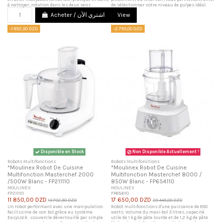
à nettoyer, rotation dans les deux sens.
de sélectionner votre niveau de pulpes idéal.
Acheter / اشتري الآن
View
-1 852,50 DZD
-2 795,00 DZD
Disponible en Stock
Non Disponible Actuellement !
Robots Multifonctions
Robots Multifonctions
*Moulinex Robot De Cuisine
*Moulinex Robot De Cuisine
Multifonction Masterchef 2000
Multifonction Masterchef 8000 /
/500W Blanc - FP211110
850W Blanc - FP654110
MOULINEX
MOULINEX
FP211110
FP654110
11 850,00 DZD
17 650,00 DZD
13 702,50 DZD
20 445,00 DZD
Un robot performant avec une manipulation
Robot multifonctions d'une puissance de 850
facilissime de son bol grâce au système
watts. Volume du maxi-bol 3 litres, capacité
EasyLock : couvercle déverrouillé par simple
utile de 1 kg de pâte lourde et de 1,2 kg de pâte