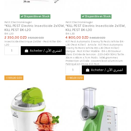
Disponible en Stock
Disponible en Stock
Petit Electroménager
Petit Electroménager
*KILL PEST Electric Insecticide 2x10W,
*KILL PEST Electric Insecticide 2x15W,
KILL PEST BK-L20
KILL PEST BK-L30
BK L20
BK-L30
2 350,00 DZD
4 800,00 DZD
3 520,00 DZD
5 440,00 DZD
Insecticide électrique 2x10W - Pest Killer BK-
Kill Pest Automatic Enemy To Pests White BK-
L20
L30 (Pest Killer) Article : Kill Pest Automatic
Enemy To Pests White BK-L30 (Pest Killer)
Acheter / اشتري الآن
Marque : Pest Killer Modèle : BK-L30 Couleur :
blanc Entrée de tension : 220-240V 50Hz Taille :
30cm x 48cm x 7cm Poids : 1496 grammes
Protection utilisée : couvercle en aluminium
Fabriqué en Chine Kill Pest...
Acheter / اشتري الآن
-1 555,00 DZD
-1 160,00 DZD