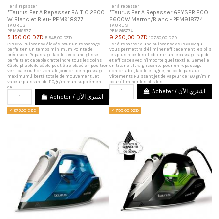
Fer à repasser
Fer à repasser
*Taurus Fer A Repasser BALTIC 2200
*Taurus Fer A Repasser GEYSER ECO
W Blanc et Bleu- PEM918977
2600W Marron/Blanc - PEM918774
TAURUS
TAURUS
PEM918977
PEM918774
5 150,00 DZD
9 250,00 DZD
5 945,00 DZD
10 730,00 DZD
2200W:Puissance élevée pour un repassage
Fer à repasser d'une puissance de 2600W qui
parfait en un temps minimum Pointe de
vous permettra d’éliminer efficacement les plis
précision. Repassage facile avec une glisse
les plus rebelles et obtenir un repassage rapide
parfaite et capable d’atteindre tous les coins
et efficace avec n'importe quel textile. Semelle
Câble pliable:le câble peut être placé en position
en titane ultra glissante pour un repassage
verticale ou horizontale,confort de repassage
confortable, facile et agile, ne colle pas aux
maximum,liberté totale de mouvement Jet
vêtements Puissant jet de vapeur de 160 gr/min
vapeur puissant de 110gr/min:un supplément
pour éliminer les plis les...
de...
Acheter / اشتري الآن
Acheter / اشتري الآن
-1 675,00 DZD
-1 795,00 DZD