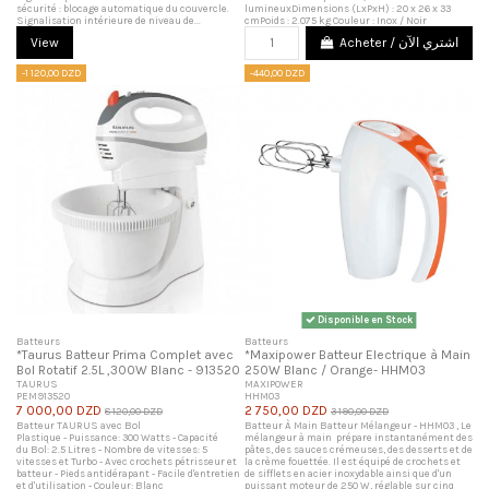
sécurité : blocage automatique du couvercle.
lumineuxDimensions (LxPxH) : 20 x 26 x 33
Signalisation intérieure de niveau de...
cmPoids : 2.075 kg Couleur : Inox / Noir
View
Acheter / اشتري الآن
-1 120,00 DZD
-440,00 DZD
Disponible en Stock
Batteurs
Batteurs
*Taurus Batteur Prima Complet avec
*Maxipower Batteur Electrique à Main
Bol Rotatif 2.5L ,300W Blanc - 913520
250W Blanc / Orange- HHM03
TAURUS
MAXIPOWER
PEM913520
HHM03
7 000,00 DZD
2 750,00 DZD
8 120,00 DZD
3 190,00 DZD
Batteur TAURUS avec Bol
Batteur À Main Batteur Mélangeur - HHM03 , Le
Plastique - Puissance: 300 Watts - Capacité
mélangeur à main prépare instantanément des
du Bol: 2.5 Litres - Nombre de vitesses: 5
pâtes, des sauces crémeuses, des desserts et de
vitesses et Turbo - Avec crochets pétrisseur et
la crème fouettée. Il est équipé de crochets et
batteur - Pieds antidérapant - Facile d'entretien
de sifflets en acier inoxydable ainsi que d'un
et d'utilisation - Couleur: Blanc
puissant moteur de 250 W, réglable sur cinq