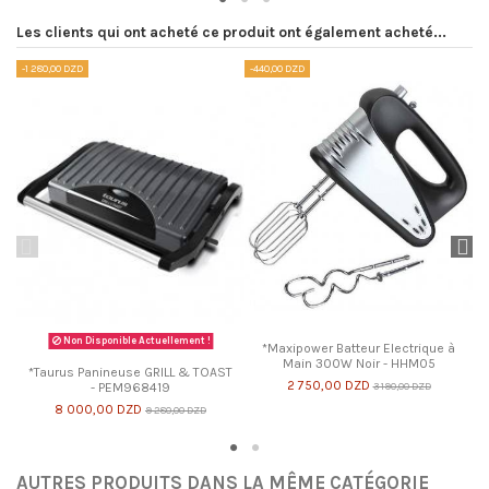
Les clients qui ont acheté ce produit ont également acheté...
-1 280,00 DZD
-440,00 DZD
-5
Non Disponible Actuellement !
*Maxipower Batteur Electrique à
Main 300W Noir - HHM05
*Taurus Panineuse GRILL & TOAST
2 750,00 DZD
3 190,00 DZD
- PEM968419
8 000,00 DZD
9 280,00 DZD
AUTRES PRODUITS DANS LA MÊME CATÉGORIE