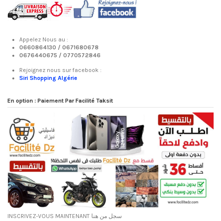
Appelez Nous au :
0660864130 /
0671680678
0676440675 /
0770572846
Rejoignez nous sur facebook :
Siri Shopping Algérie
En option : Paiement Par Facilité Taksit
INSCRIVEZ-VOUS MAINTENANT سجل من هنا