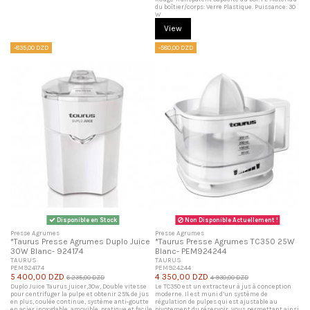
du boîtier/corps: Verre Plastique. Puissance: 30
W
View
-835,00 DZD
-580,00 DZD
Disponible en Stock
Non Disponible Actuellement !
Presse Agrumes
Presse Agrumes
*Taurus Presse Agrumes Duplo Juice
*Taurus Presse Agrumes TC350 25W
30W Blanc- 924174
Blanc- PEM924244
TAURUS
TAURUS
PEM924174
PEM924244
5 400,00 DZD
4 350,00 DZD
6 235,00 DZD
4 930,00 DZD
Duplo Juice Taurus juicer,30w, Double vitesse
Le TC350 est un extracteur à jus à conception
pour centrifuger la pulpe et obtenir 25% de jus
moderne. Il est muni d’un système de
en plus, coulée continue, système anti-goutte
régulation de pulpes qui est ajustable au
en acier inoxydable, amovible, pratique et facile
pivotement du réservoir, vous permettant ainsi